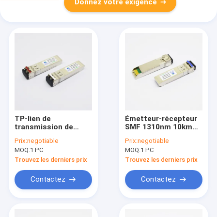
Donnez votre exigence
TP-lien de
Émetteur-récepteur
transmission de
SMF 1310nm 10km
données du module
Alcatel de 10GBASE-
Prix:
negotiable
Prix:
negotiable
1550nm 40km de
LR 10G SFP+
MOQ:
1 PC
MOQ:
1 PC
fibre d'EMC
compatible
10GBASE-ER SFP+
Trouvez les derniers prix
Trouvez les derniers prix
compatible
Contactez
Contactez