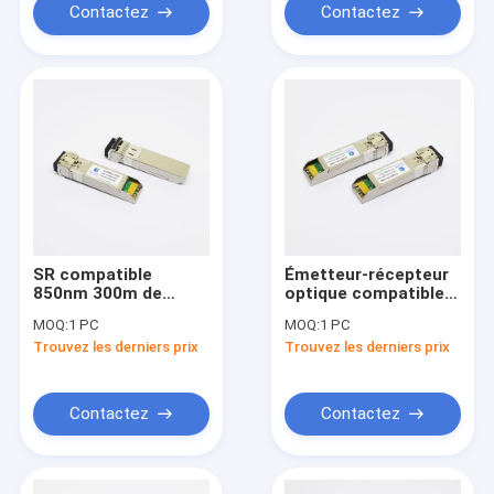
Contactez
Contactez
SR compatible
Émetteur-récepteur
850nm 300m de
optique compatible
module de fibre
1270nmTX
MOQ:
1 PC
MOQ:
1 PC
multimode d'Alcatel
1330nmRX 40km de
Trouvez les derniers prix
Trouvez les derniers prix
SFP+ 10G
SFP-10G-BX40U-C
SFP+ BiDi
Contactez
Contactez