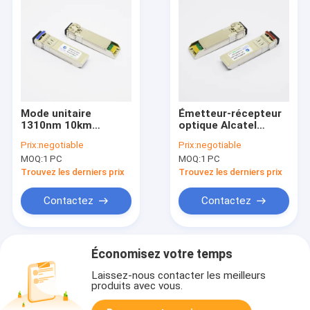
Mode unitaire
Émetteur-récepteur
1310nm 10km
optique Alcatel
d'émetteur-
ISO9001 compatible
Prix:
negotiable
Prix:
negotiable
récepteur optique de
de l'Ethernet 40km
MOQ:
1 PC
MOQ:
1 PC
10GBASE-LR 10G
10G SFP+ d'ER
SFP+
Trouvez les derniers prix
Trouvez les derniers prix
Contactez
Contactez
Économisez votre temps
Laissez-nous contacter les meilleurs
produits avec vous.