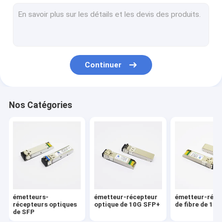
émetteur-récepteur de 100G QSFP28
module de 10G XFP
Émetteur-récepteur CFP2 optique
Continuer
Câbles directs d'attache
Câbles à fibres optiques actifs
Nos Catégories
émetteurs-
émetteur-récepteur
émetteur-réce
récepteurs optiques
optique de 10G SFP+
de fibre de 10
de SFP