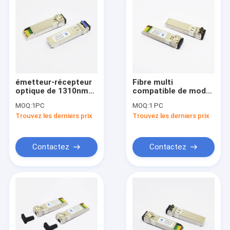
émetteur-récepteur
Fibre multi
optique de 1310nm
compatible de mode
10km 10G SFP+
de l'émetteur-
MOQ:
1PC
MOQ:
1 PC
récepteur 850nm
Trouvez les derniers prix
Trouvez les derniers prix
300m de fibre de
Cisco 10G SFP+
Contactez
Contactez
Maison
Produits
Au sujet de nous