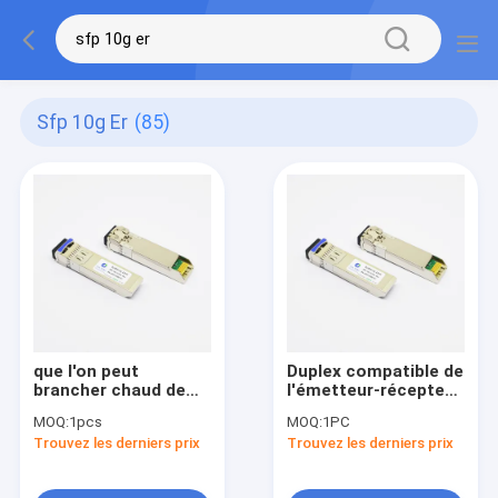
Sfp 10g Er
(85)
que l'on peut
Duplex compatible de
brancher chaud de
l'émetteur-récepteur
module d'émetteur-
SMF 10km 1310nm
MOQ:
1pcs
MOQ:
1PC
récepteur de fibre
LC du brocard SFP+
Trouvez les derniers prix
Trouvez les derniers prix
des DOM LC SMF 10G
10G
SFP+ de 40km