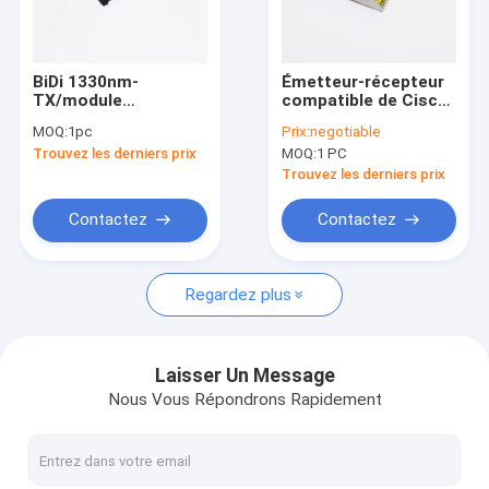
Visite d'usine
Contrôle de qualité
BiDi 1330nm-
Émetteur-récepteur
TX/module
compatible de Cisco
Contactez-nous
émetteur-récepteur
SFP-10G-SR
MOQ:
1pc
Prix:
negotiable
de 1270nm-RX 20km
10GBASE-SR SFP+
Trouvez les derniers prix
MOQ:
1 PC
10G SFP+
850nm 300m
Demandez une citation
Trouvez les derniers prix
Contactez
Contactez
émetteurs-récepteurs optiques de SFP
Regardez plus
émetteur-récepteur optique de 10G SFP+
émetteur-récepteur de fibre de 10G SFP+
Laisser Un Message
Nous Vous Répondrons Rapidement
émetteur-récepteur de 25G SFP28
émetteur-récepteur de 40G QSFP+