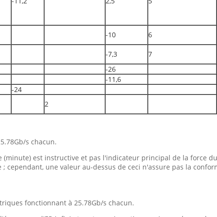
-11,2
2,5
5
-10
6
-7,3
7
-26
-11,6
-24
2
25.78Gb/s chacun.
minute) est instructive et pas l'indicateur principal de la force 
 ; cependant, une valeur au-dessus de ceci n'assure pas la confor
triques fonctionnant à 25.78Gb/s chacun.