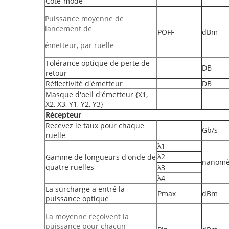
Côté-mode
Puissance moyenne de
lancement de
POFF
dBm
émetteur, par ruelle
Tolérance optique de perte de
DB
retour
Réflectivité d'émetteur
DB
Masque d'oeil d'émetteur {X1,
X2, X3, Y1, Y2, Y3}
Récepteur
Recevez le taux pour chaque
Gb/s
ruelle
λ1
λ2
Gamme de longueurs d'onde de
nanomè
quatre ruelles
λ3
λ4
La surcharge a entré la
Pmax
dBm
puissance optique
La moyenne reçoivent la
puissance pour chacun