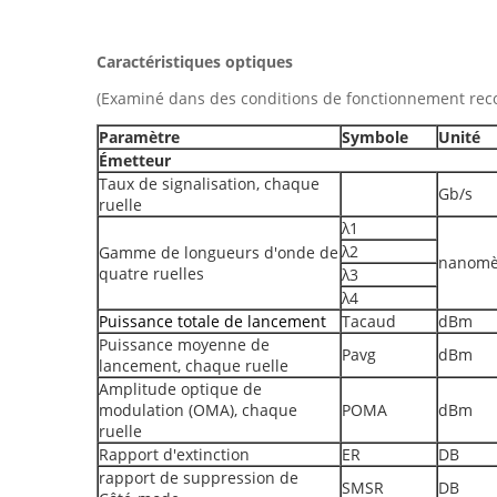
Caractéristiques optiques
(Examiné dans des conditions de fonctionnement rec
Paramètre
Symbole
Unité
Émetteur
Taux de signalisation, chaque
Gb/s
ruelle
λ1
λ2
Gamme de longueurs d'onde de
nanomè
quatre ruelles
λ3
λ4
Puissance totale de lancement
Tacaud
dBm
Puissance moyenne de
Pavg
dBm
lancement, chaque ruelle
Amplitude optique de
modulation (OMA), chaque
POMA
dBm
ruelle
Rapport d'extinction
ER
DB
rapport de suppression de
SMSR
DB