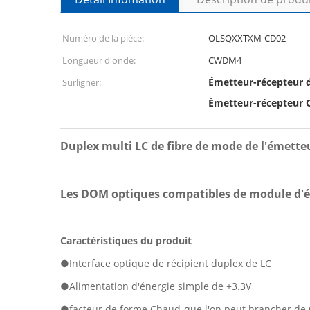
Numéro de la pièce:
OLSQXXTXM-CD02
Longueur d'onde:
CWDM4
Émetteur-récepteur
Surligner:
Émetteur-récepteur 
Duplex multi LC de fibre de mode de l'émet
Les DOM optiques compatibles de module d
Caractéristiques du produit
●
Interface optique de récipient duplex de LC
●Alimentation d'énergie simple de +3.3V
●facteur de forme Chaud-que l'on peut brancher d