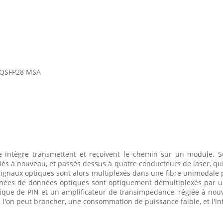
e QSFP28 MSA
ntègre transmettent et reçoivent le chemin sur un module. Sur
lés à nouveau, et passés dessus à quatre conducteurs de laser, q
ignaux optiques sont alors multiplexés dans une fibre unimodale 
données de données optiques sont optiquement démultiplexés par 
ique de PIN et un amplificateur de transimpedance, réglée à nouv
on peut brancher, une consommation de puissance faible, et l'inter