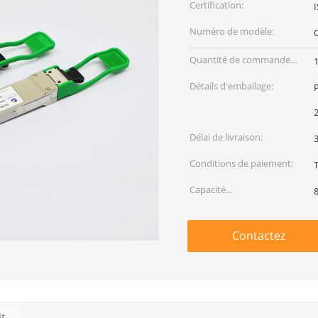
Certification:
Numéro de modèle:
Quantité de commande
min:
Détails d'emballage:
Délai de livraison:
3
Conditions de paiement:
Capacité
d'approvisionnement:
Contactez
it