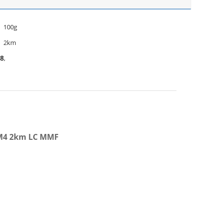
100g
2km
28
,
DM4 2km LC MMF