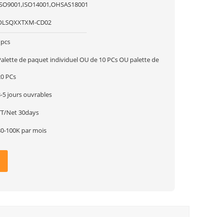
ISO9001,ISO14001,OHSAS18001
OLSQXXTXM-CD02
1pcs
Palette de paquet individuel OU de 10 PCs OU palette de
20 PCs
-5 jours ouvrables
TT/Net 30days
80-100K par mois