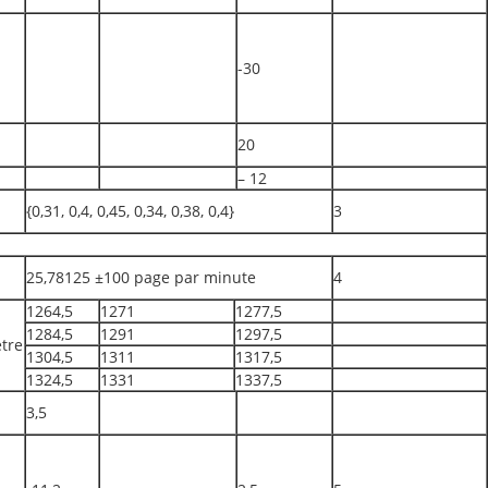
-30
20
– 12
{0,31, 0,4, 0,45, 0,34, 0,38, 0,4}
3
25,78125 ±100 page par minute
4
1264,5
1271
1277,5
1284,5
1291
1297,5
tre
1304,5
1311
1317,5
1324,5
1331
1337,5
3,5