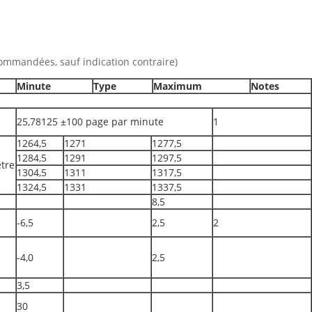
ommandées, sauf indication contraire)
Minute
Type
Maximum
Notes
25,78125 ±100 page par minute
1
1264,5
1271
1277,5
1284,5
1291
1297,5
tre
1304,5
1311
1317,5
1324,5
1331
1337,5
8,5
-6,5
2,5
2
-4,0
2,5
3,5
30