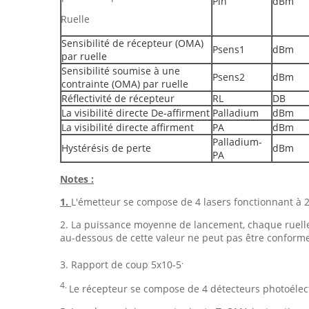
Pin
dBm
Ruelle
Sensibilité de récepteur (OMA)
Psens1
dBm
par ruelle
Sensibilité soumise à une
Psens2
dBm
contrainte (OMA) par ruelle
Réflectivité de récepteur
RL
DB
La visibilité directe De-affirment
Palladium
dBm
La visibilité directe affirment
PA
dBm
Palladium-
Hystérésis de perte
dBm
PA
Notes :
1.
L'émetteur se compose de 4 lasers fonctionnant à 
2. La puissance moyenne de lancement, chaque ruelle (
au-dessous de cette valeur ne peut pas être conforme
.
3. Rapport de coup 5x10-5
4.
Le récepteur se compose de 4 détecteurs photoélec