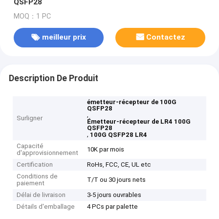
QSFP28
MOQ：1 PC
meilleur prix
Contactez
Description De Produit
émetteur-récepteur de 100G
QSFP28
,
Surligner
Émetteur-récepteur de LR4 100G
QSFP28
,
100G QSFP28 LR4
Capacité
10K par mois
d'approvisionnement
Certification
RoHs, FCC, CE, UL etc
Conditions de
T/T ou 30 jours nets
paiement
Délai de livraison
3-5 jours ouvrables
Détails d'emballage
4 PCs par palette