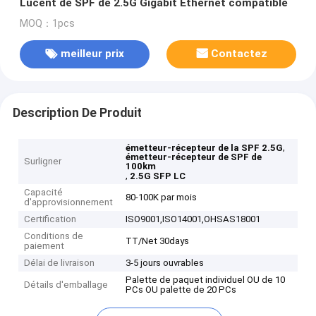
Lucent de SPF de 2.5G Gigabit Ethernet compatible
MOQ：1pcs
meilleur prix
Contactez
Description De Produit
,
émetteur-récepteur de la SPF 2.5G
émetteur-récepteur de SPF de
Surligner
100km
,
2.5G SFP LC
Capacité
80-100K par mois
d'approvisionnement
Certification
ISO9001,ISO14001,OHSAS18001
Conditions de
TT/Net 30days
paiement
Délai de livraison
3-5 jours ouvrables
Palette de paquet individuel OU de 10
Détails d'emballage
PCs OU palette de 20 PCs