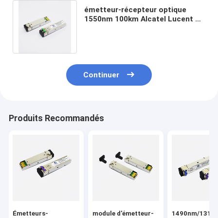
émetteur-récepteur optique
1550nm 100km Alcatel Lucent de
SPF de 2.5G Gigabit Ethernet
compatible
Continuer
Produits Recommandés
Émetteurs-
module d'émetteur-
1490nm/1310