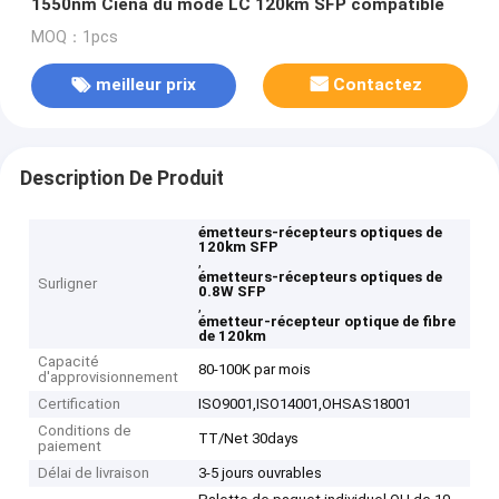
1550nm Ciena du mode LC 120km SFP compatible
MOQ：1pcs
meilleur prix
Contactez
Description De Produit
émetteurs-récepteurs optiques de
120km SFP
,
émetteurs-récepteurs optiques de
Surligner
0.8W SFP
,
émetteur-récepteur optique de fibre
de 120km
Capacité
80-100K par mois
d'approvisionnement
Certification
ISO9001,ISO14001,OHSAS18001
Conditions de
TT/Net 30days
paiement
Délai de livraison
3-5 jours ouvrables