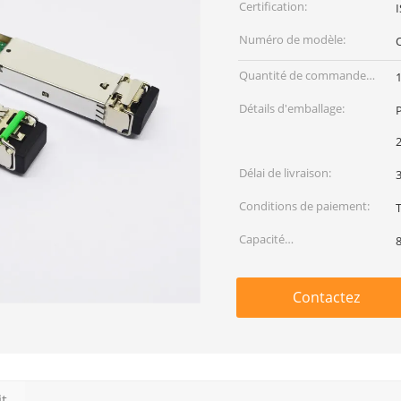
Certification:
Numéro de modèle:
Quantité de commande
min:
Détails d'emballage:
Délai de livraison:
3
Conditions de paiement:
Capacité
d'approvisionnement:
Contactez
it