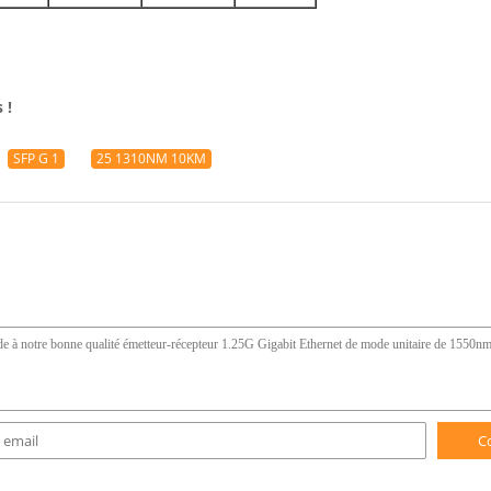
 !
SFP G 1
25 1310NM 10KM
C