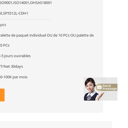
ISO9001,ISO14001,OHSAS18001
OLSP5512L-CDH1
1pcs
Palette de paquet individuel OU de 10 PCs OU palette de
20 PCs
-5 jours ouvrables
TT/Net 30days
80-100K par mois