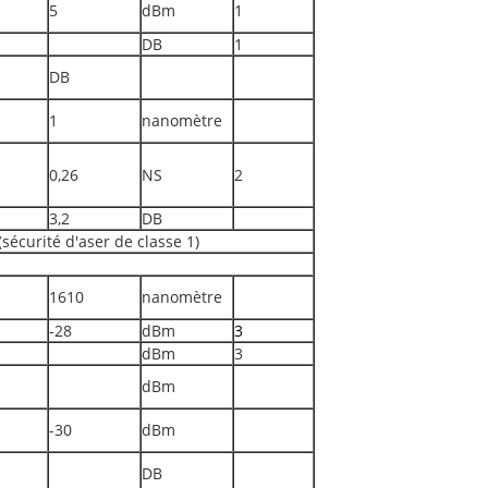
5
dBm
1
DB
1
DB
1
nanomètre
0,26
NS
2
3,2
DB
sécurité d'aser de classe 1)
1610
nanomètre
-28
dBm
3
dBm
3
dBm
-30
dBm
DB