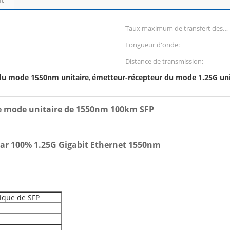
Taux maximum de transfert des
données:
Longueur d'onde:
Distance de transmission:
du mode 1550nm unitaire
émetteur-récepteur du mode 1.25G uni
,
de mode unitaire de 1550nm 100km SFP
ar 100% 1.25G Gigabit Ethernet 1550nm
ique de SFP