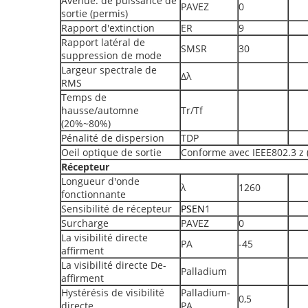
Avenue. de puissance de
PAVEZ
0
sortie (permis)
Rapport d'extinction
ER
9
Rapport latéral de
SMSR
30
suppression de mode
Largeur spectrale de
Δλ
RMS
Temps de
hausse/automne
Tr/Tf
(20%~80%)
Pénalité de dispersion
TDP
Oeil optique de sortie
Conforme avec IEEE802.3 z (
Récepteur
Longueur d'onde
λ
1260
fonctionnante
Sensibilité de récepteur
PSEN
1
Surcharge
PAVEZ
0
La visibilité directe
PA
-45
affirment
La visibilité directe De-
Palladium
affirment
Hystérésis de visibilité
Palladium-
0,5
directe
PA