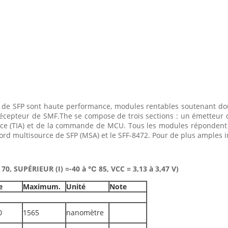
s de SFP sont haute performance, modules rentables soutenant do
écepteur de SMF.The se compose de trois sections : un émetteur 
ce (TIA) et de la commande de MCU. Tous les modules répondent à 
ord multisource de SFP (MSA) et le SFF-8472. Pour de plus amples i
70, SUPÉRIEUR (I) =-40 à ℃ 85, VCC = 3,13 à 3,47 V)
e
Maximum.
Unité
Note
0
1565
nanomètre