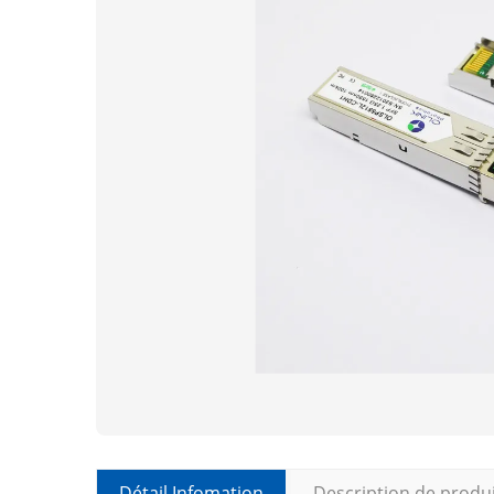
Détail Infomation
Description de produ