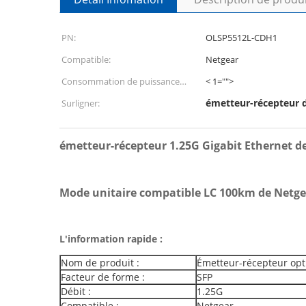
PN:
OLSP5512L-CDH1
Compatible:
Netgear
Consommation de puissance
< 1="">
faible:
émetteur-récepteur 
Surligner:
émetteur-récepteur 1.25G Gigabit Ethernet 
Mode unitaire compatible LC 100km de Netge
L'information rapide :
Nom de produit :
Émetteur-récepteur opt
Facteur de forme :
SFP
Débit :
1.25G
Compatible :
Netgear