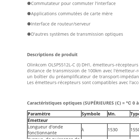
●Commutateur pour commuter l'interface
●Applications commutées de carte mère
●Interface de routeur/serveur
●D'autres systèmes de transmission optiques
Descriptions de produit
Olinkcom OLSP5512L-C (I) DH1, émetteurs-récepteur
distance de transmission de 100km avec l'émetteur-r
un boîtier du préamplificateur de transport-impédan
Les émetteurs-récepteurs sont compatibles avec l'acc
Caractéristiques optiques (SUPÉRIEURES (C) = ℃ 0 à 
Paramètre
Symbole
Mn.
Typ
Émetteur
Longueur d'onde
λ
1530
155
fonctionnante