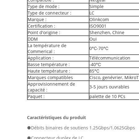
Type de mode :
Simple
Type de connecteur :
LC
Marque :
Olinkcom
Certification :
ISO9001
Point d'origine :
Shenzhen, Chine
DDM
Oui
La température de
0℃-70℃
Commerical :
Application :
Télécommunication
Basse température :
-40℃
Haute température :
85℃
Marques compatibles
Cisco, genévrier, MikroTi
Approvisionnement de
3-5 jours ouvrables
capacité :
Paquet :
palette de 10 PCs
Caractéristiques du produit
●
Débits binaires de soutiens 1.25Gbps/1.0625Gbps
●Connecteur duplex de LC