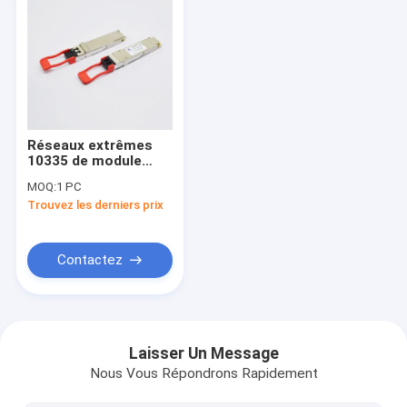
Réseaux extrêmes
10335 de module
optique d'émetteur-
MOQ:
1 PC
récepteur de SMF
Trouvez les derniers prix
ER4 40G QSFP+
compatibles
Contactez
Maison
Produits
Laisser Un Message
Nous Vous Répondrons Rapidement
Au sujet de nous