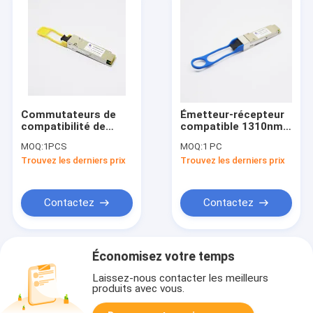
Commutateurs de
Émetteur-récepteur
compatibilité de
compatible 1310nm
genévrier de
10km de QSFPP-
MOQ:
1PCS
MOQ:
1 PC
l'émetteur-récepteur
4X10GE-LR 40G
Trouvez les derniers prix
Trouvez les derniers prix
SR4 850nm des DOM
QSFP+
MPO MMF 40G QSFP+
Contactez
Contactez
Économisez votre temps
Laissez-nous contacter les meilleurs
produits avec vous.