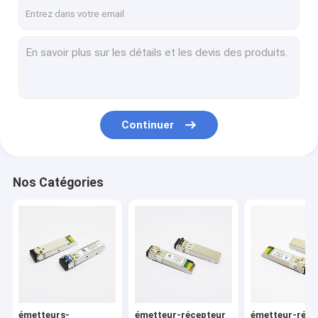
Visite d'usine
Contrôle de qualité
Contactez-nous
Demandez une citation
Continuer
émetteurs-récepteurs optiques de SFP
Nos Catégories
émetteur-récepteur optique de 10G SFP+
émetteur-récepteur de fibre de 10G SFP+
émetteur-récepteur de 25G SFP28
émetteur-récepteur de 40G QSFP+
émetteurs-
émetteur-récepteur
émetteur-réce