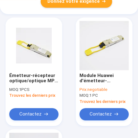
Donnez votre exigence
Émetteur-récepteur
Module Huawei
optique/optique MPO
d'émetteur-
40G QSFP+ SR4
récepteur de FDA
MOQ:
1PCS
Prix:
negotiable
850nm DOM Generic
850nm 40GBASE-SR4
Trouvez les derniers prix
MOQ:
1 PC
QSFP+ compatible
Trouvez les derniers prix
Contactez
Contactez