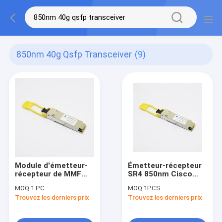
850nm 40g Qsfp Transceiver
(9)
Module d'émetteur-
Émetteur-récepteur
récepteur de MMF
SR4 850nm Cisco
850nm 40G QSFP+
des DOM MPO MMF
MOQ:
1 PC
MOQ:
1PCS
40G QSFP+
Trouvez les derniers prix
Trouvez les derniers prix
compatible