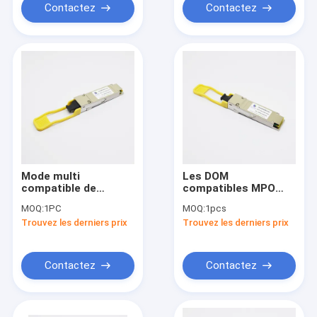
Contactez
Contactez
Mode multi
Les DOM
compatible de
compatibles MPO
l'émetteur-récepteur
MMF de l'émetteur-
MOQ:
1PC
MOQ:
1pcs
Sr4 850nm 150m Mpo
récepteur SR4 850nm
Trouvez les derniers prix
Trouvez les derniers prix
de Cisco 40G QSFP+
100m de Cisco 40G
QSFP+
Contactez
Contactez