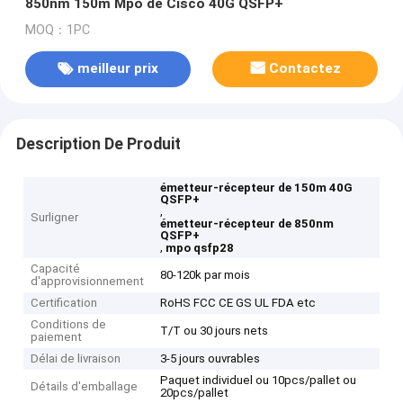
850nm 150m Mpo de Cisco 40G QSFP+
MOQ：1PC
meilleur prix
Contactez
Description De Produit
émetteur-récepteur de 150m 40G
QSFP+
,
Surligner
émetteur-récepteur de 850nm
QSFP+
,
mpo qsfp28
Capacité
80-120k par mois
d'approvisionnement
Certification
RoHS FCC CE GS UL FDA etc
Conditions de
T/T ou 30 jours nets
paiement
Délai de livraison
3-5 jours ouvrables
Paquet individuel ou 10pcs/pallet ou
Détails d'emballage
20pcs/pallet