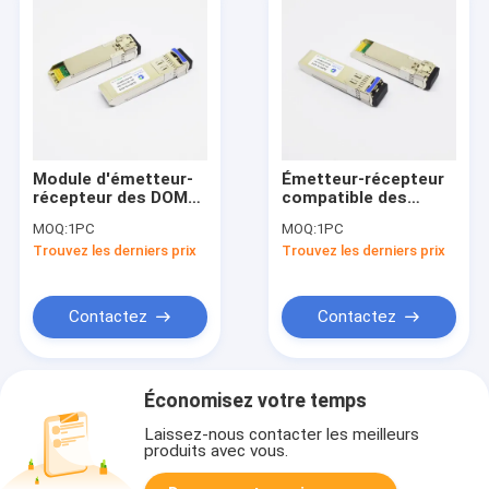
Module d'émetteur-
Émetteur-récepteur
récepteur des DOM
compatible des
LC SMF 10G sFP+ de
réseaux 10G SFP+
MOQ:
1PC
MOQ:
1PC
Juniper Networks EX-
1310nm 40km de
Trouvez les derniers prix
Trouvez les derniers prix
SFP-10GE-ER40
l'Arista SFP-10G-
1310nm 40km
ER40
Contactez
Contactez
Économisez votre temps
Laissez-nous contacter les meilleurs
produits avec vous.