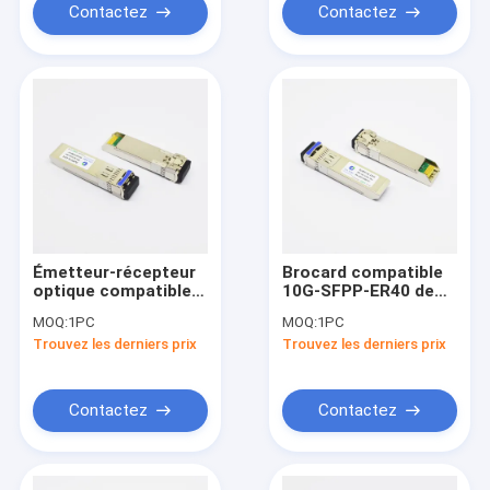
Contactez
Contactez
Émetteur-récepteur
Brocard compatible
optique compatible
10G-SFPP-ER40 de
de fibre des DOM LC
module d'émetteur-
MOQ:
1PC
MOQ:
1PC
SMF d'OEM 10G SFP+
récepteur de 10G-ER
Trouvez les derniers prix
Trouvez les derniers prix
ER 1310nm 40km
SFP+ 1310nm 40km
LC SMF SFP
Contactez
Contactez