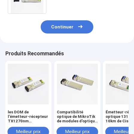
optiques d'optique
Continuer
Produits Recommandés
les DOM de
Compatibilité
Émetteur-réce
l'émetteur-récepteur
optique de MikroTik
optique 1310
TX1270nm
de modules d'optique
10km de Cisco
RX1330nm 10km de
de l'émetteur-
SFP28 25G de
25G SFP28 LC SMF
récepteur 1310nm
soutien des D
Meilleur prix
Meilleur prix
Meilleur p