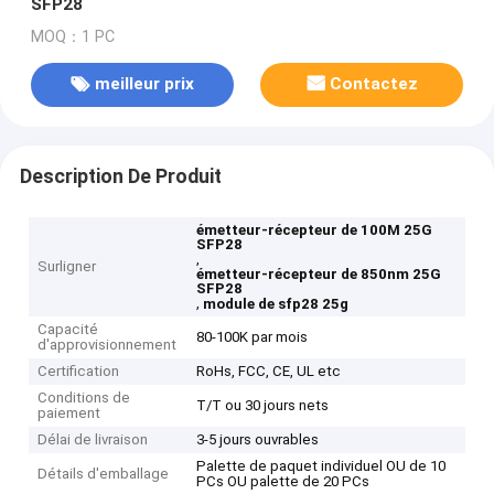
SFP28
MOQ：1 PC
meilleur prix
Contactez
Description De Produit
émetteur-récepteur de 100M 25G
SFP28
,
Surligner
émetteur-récepteur de 850nm 25G
SFP28
,
module de sfp28 25g
Capacité
80-100K par mois
d'approvisionnement
Certification
RoHs, FCC, CE, UL etc
Conditions de
T/T ou 30 jours nets
paiement
Délai de livraison
3-5 jours ouvrables
Palette de paquet individuel OU de 10
Détails d'emballage
PCs OU palette de 20 PCs