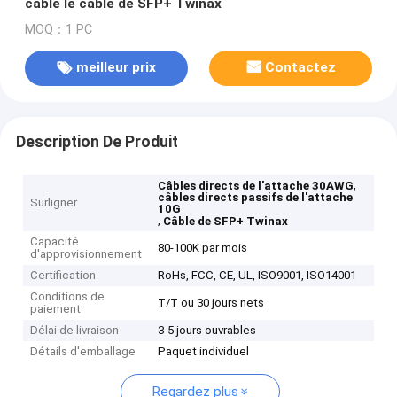
câble le câble de SFP+ Twinax
MOQ：1 PC
meilleur prix
Contactez
Description De Produit
,
Câbles directs de l'attache 30AWG
câbles directs passifs de l'attache
Surligner
10G
,
Câble de SFP+ Twinax
Capacité
80-100K par mois
d'approvisionnement
Certification
RoHs, FCC, CE, UL, ISO9001, ISO14001
Conditions de
T/T ou 30 jours nets
paiement
Délai de livraison
3-5 jours ouvrables
Détails d'emballage
Paquet individuel
Regardez plus