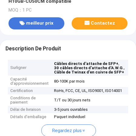
H10GB-CU50CM compatible
MOQ：1 PC
meilleur prix
Contactez
Description De Produit
,
Câbles directs d'attache de SFP+
Surligner
,
30 câbles directs d'attache d'A.W.G.
Câble de Twinax d'en cuivre de SFP+
Capacité
80-100K par mois
d'approvisionnement
Certification
RoHs, FCC, CE, UL, ISO9001, ISO14001
Conditions de
T/T ou 30 jours nets
paiement
Délai de livraison
3-5 jours ouvrables
Détails d'emballage
Paquet individuel
Regardez plus