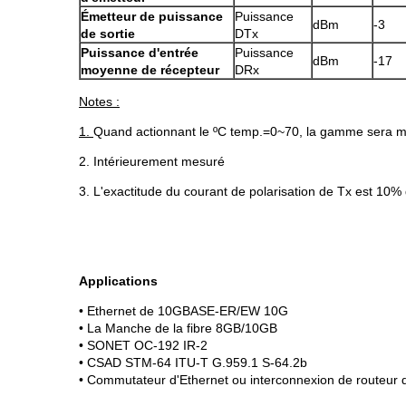
Émetteur de puissance
Puissance
dBm
-3
de sortie
DTx
Puissance d'entrée
Puissance
dBm
-17
moyenne de récepteur
DRx
Notes :
1.
Quand actionnant le ºC temp.=0~70, la gamme sera 
2. Intérieurement mesuré
3. L'exactitude du courant de polarisation de Tx est 10%
Applications
• Ethernet de 10GBASE-ER/EW 10G
• La Manche de la fibre 8GB/10GB
• SONET OC-192 IR-2
• CSAD STM-64 ITU-T G.959.1 S-64.2b
• Commutateur d'Ethernet ou interconnexion de routeur d