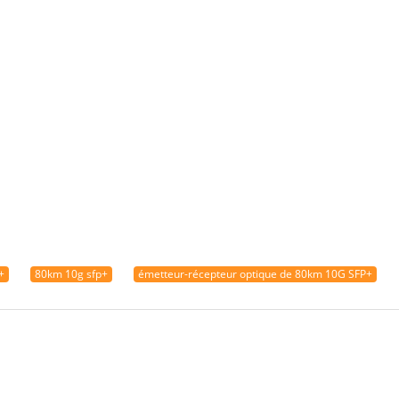
+
80km 10g sfp+
émetteur-récepteur optique de 80km 10G SFP+