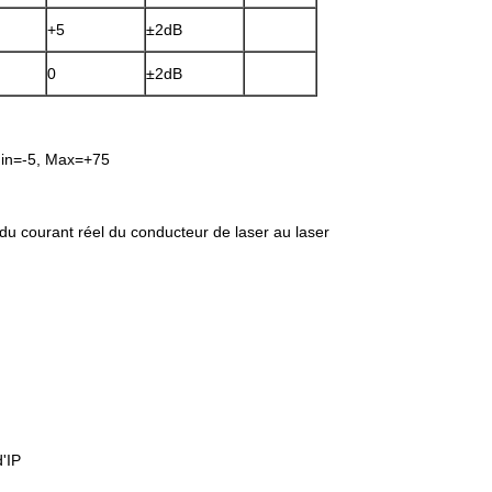
+5
±2dB
0
±2dB
min=-5, Max=+75
 du courant réel du conducteur de laser au laser
'IP