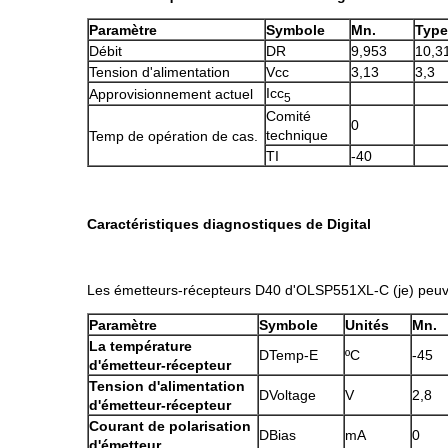
Paramètre
Symbole
Mn.
Type
Débit
DR
9,953
10,3
Tension d'alimentation
Vcc
3,13
3,3
Icc
Approvisionnement actuel
5
Comité
0
technique
Temp de opération de cas.
TI
-40
Caractéristiques diagnostiques de Digital
Les émetteurs-récepteurs D40 d'OLSP551XL-C (je) peuven
Paramètre
Symbole
Unités
Mn.
La température
DTemp-E
ºC
-45
d'émetteur-récepteur
Tension d'alimentation
DVoltage
V
2,8
d'émetteur-récepteur
Courant de polarisation
DBias
mA
0
d'émetteur