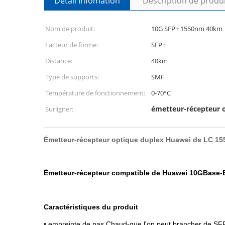
Détail Infomation
Description de produ
Nom de produit:
10G SFP+ 1550nm 40km
Facteur de forme:
SFP+
Distance:
40km
Type de supports:
SMF
Température de fonctionnement:
0-70°C
émetteur-récepteur 
Surligner:
Émetteur-récepteur optique duplex Huawei de LC 1
Émetteur-récepteur compatible de Huawei 10GBase-
Caractéristiques du produit
• empreinte de pas Chaud-que l'on peut brancher de SF