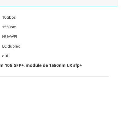
10Gbps
1550nm
HUAWEI
LC duplex
oui
nm 10G SFP+
module de 1550nm LR sfp+
,