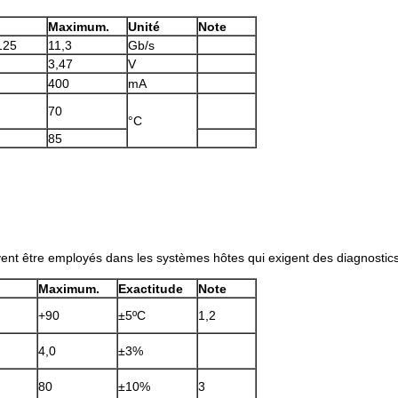
Maximum.
Unité
Note
125
11,3
Gb/s
3,47
V
400
mA
70
°C
85
t être employés dans les systèmes hôtes qui exigent des diagnostics
Maximum.
Exactitude
Note
+90
±5ºC
1,2
4,0
±3%
80
±10%
3