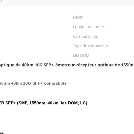
it
Débit:
Longueur d'onde:
Compatibilité:
Type de connecteur:
LES DOM:
optique de 40km 10G SFP+
émetteur-récepteur optique de 1550
,
550nm 40km 10G SFP+ compatible
ER SFP+ (SMF, 1550nm, 40km, les DOM, LC)
P+