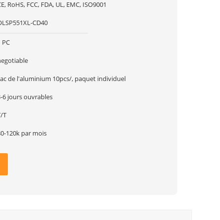
CE, RoHS, FCC, FDA, UL, EMC, ISO9001
OLSP551XL-CD40
1 PC
negotiable
ac de l'aluminium 10pcs/, paquet individuel
-6 jours ouvrables
T/T
80-120k par mois