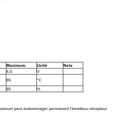
Maximum.
Unité
Note
4,0
V
85
°C
85
%
maximum peut endommager permanent l'émetteur-récepteur.