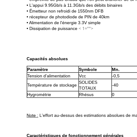
• L'appui 9.95Gb/s à 11.3Gb/s des débits binaires
• Émetteur non refroidi de 1550nm DFB
• récepteur de photodiode de PIN de 40km
• Alimentation de l'énergie 3.3V simple
< 1="">
• Dissipation de puissance
Capacités absolues
Paramètre
Symbole
Mn.
Tension d'alimentation
Vcc
-0,5
SOLIDES
Température de stockage
-40
TOTAUX
Hygrométrie
Rhésus
0
Note :
L'effort au-dessus des estimations absolues de 
Caractéristiques de fonctionnement générales