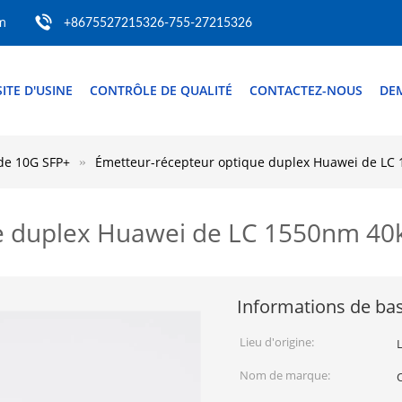
m
+8675527215326-755-27215326
SITE D'USINE
CONTRÔLE DE QUALITÉ
CONTACTEZ-NOUS
DE
de 10G SFP+
Émetteur-récepteur optique duplex Huawei de LC
e duplex Huawei de LC 1550nm 40
Informations de ba
Lieu d'origine:
Nom de marque: