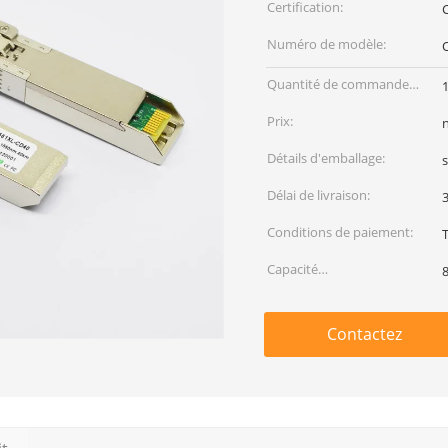
Certification:
Numéro de modèle:
Quantité de commande
min:
Prix:
Détails d'emballage:
s
Délai de livraison:
3
Conditions de paiement:
Capacité
d'approvisionnement:
Contactez