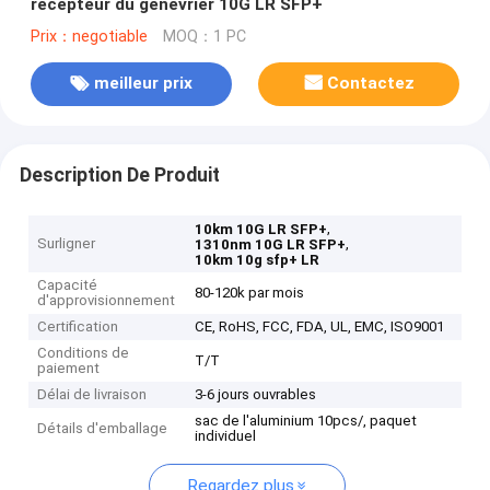
récepteur du genévrier 10G LR SFP+
Prix：negotiable
MOQ：1 PC
meilleur prix
Contactez
Description De Produit
,
10km 10G LR SFP+
Surligner
,
1310nm 10G LR SFP+
10km 10g sfp+ LR
Capacité
80-120k par mois
d'approvisionnement
Certification
CE, RoHS, FCC, FDA, UL, EMC, ISO9001
Conditions de
T/T
paiement
Délai de livraison
3-6 jours ouvrables
sac de l'aluminium 10pcs/, paquet
Détails d'emballage
individuel
Regardez plus