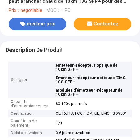
peut brancher chaud de 10km 10G SFP+ pour des
réseaux de CSAD
Prix：negotiable
MOQ：1 PC
meilleur prix
Contactez
Description De Produit
émetteur-récepteur optique de
10km SFP+
,
Émetteur-récepteur optique d'EMC
Surligner
10G SFP+
,
modules d'émetteur-récepteur de
10km SFP+
Capacité
80-120k par mois
d'approvisionnement
Certification
CE, RoHS, FCC, FDA, UL, EMC, ISO9001
Conditions de
T/T
paiement
Délai de livraison
3-6 jours ouvrables