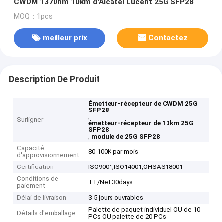
CWDM 1370nm 10km d'Alcatel Lucent 25G SFP28
MOQ：1pcs
meilleur prix
Contactez
Description De Produit
Émetteur-récepteur de CWDM 25G
SFP28
,
Surligner
émetteur-récepteur de 10km 25G
SFP28
,
module de 25G SFP28
Capacité
80-100K par mois
d'approvisionnement
Certification
ISO9001,ISO14001,OHSAS18001
Conditions de
TT/Net 30days
paiement
Délai de livraison
3-5 jours ouvrables
Palette de paquet individuel OU de 10
Détails d'emballage
PCs OU palette de 20 PCs