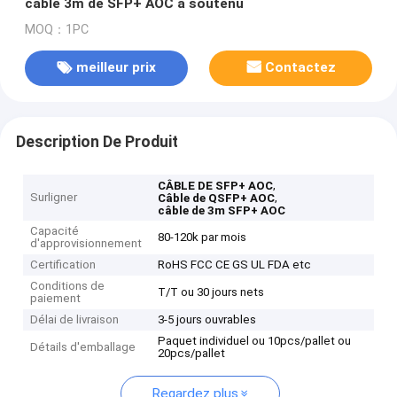
câble 3m de SFP+ AOC a soutenu
MOQ：1PC
meilleur prix
Contactez
Description De Produit
,
CÂBLE DE SFP+ AOC
Surligner
,
Câble de QSFP+ AOC
câble de 3m SFP+ AOC
Capacité
80-120k par mois
d'approvisionnement
Certification
RoHS FCC CE GS UL FDA etc
Conditions de
T/T ou 30 jours nets
paiement
Délai de livraison
3-5 jours ouvrables
Paquet individuel ou 10pcs/pallet ou
Détails d'emballage
20pcs/pallet
Regardez plus