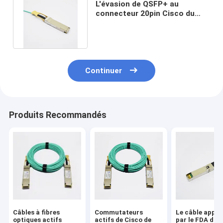
L'évasion de QSFP+ au
connecteur 20pin Cisco du
câble 3m de SFP+ AOC a
soutenu
Continuer
Produits Recommandés
Câbles à fibres
Commutateurs
Le câble appr
optiques actifs
actifs de Cisco de
par le FDA d'é