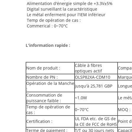
Alimentation d'énergie simple de +3.3V±5%
Digital surveillant la caractéristique
Le métal enferment pour l'IEM inférieur
Temp de opération de cas :
Commerical : 0~70°C
L'information rapide :
Câble à fibres
Nom de produit :
Compat
optiques actif
Nombre de PN :
OLSP82XA-CDM10
Marque
Opération de la Manche
jusqu'à 25,781 GBP
Longue
:
Consommation de
<1.0W
Le mét
puissance faible :
Temp de opération de
0~70°C
MOQ :
cas :
UL FDA etc. de GS de
Certification :
Point d
la CE de FCC de RoHS
Terme de paiement :
T/T ou 30 jours nets
Capacit