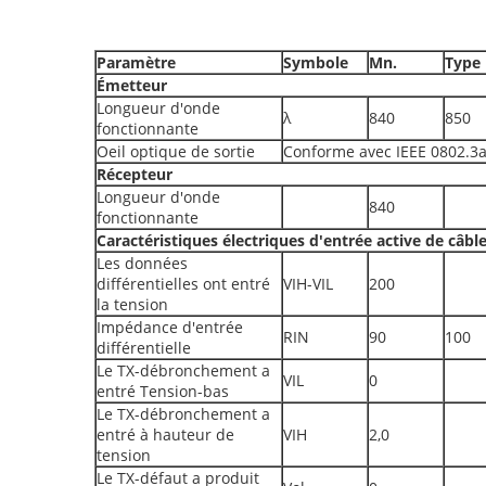
Paramètre
Symbole
Mn.
Type
Émetteur
Longueur d'onde
λ
840
850
fonctionnante
Oeil optique de sortie
Conforme avec IEEE 0802.3
Récepteur
Longueur d'onde
840
fonctionnante
Caractéristiques électriques d'entrée active de câbl
Les données
différentielles ont entré
VIH-VIL
200
la tension
Impédance d'entrée
RIN
90
100
différentielle
Le TX-débronchement a
VIL
0
entré Tension-bas
Le TX-débronchement a
entré à hauteur de
VIH
2,0
tension
Le TX-défaut a produit