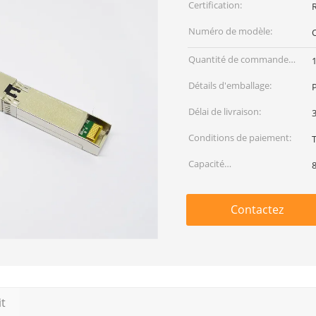
Certification:
Numéro de modèle:
Quantité de commande
min:
Détails d'emballage:
P
Délai de livraison:
3
Conditions de paiement:
T
Capacité
d'approvisionnement:
Contactez
it