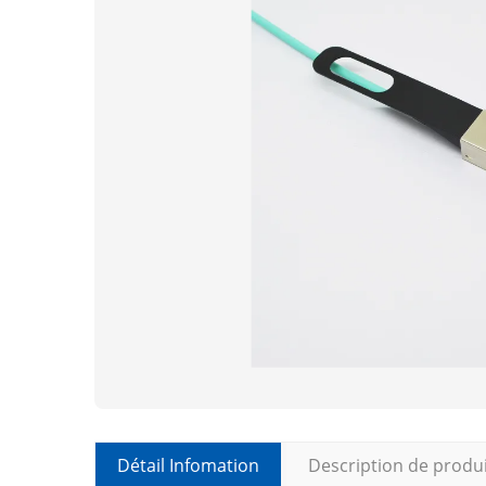
Détail Infomation
Description de produ