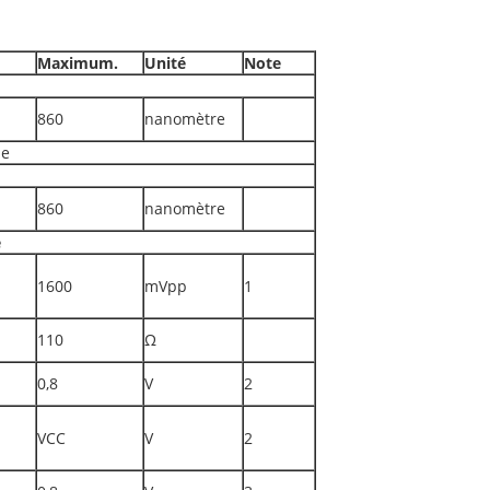
Maximum.
Unité
Note
860
nanomètre
ae
860
nanomètre
e
1600
mVpp
1
110
Ω
0,8
V
2
VCC
V
2