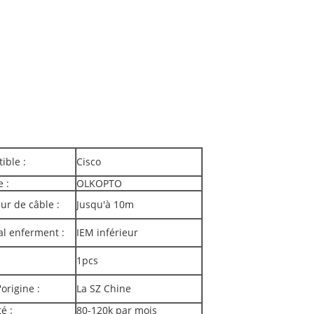
ible :
Cisco
 :
OLKOPTO
ur de câble :
Jusqu'à 10m
al enferment :
IEM inférieur
1pcs
'origine :
La SZ Chine
é :
80-120k par mois