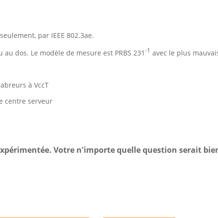
 seulement, par IEEE 802.3ae.
-1
u au dos. Le modèle de mesure est PRBS 231
avec le plus mauvai
cabreurs à VccT
e centre serveur
xpérimentée. Votre n'importe quelle question serait bi