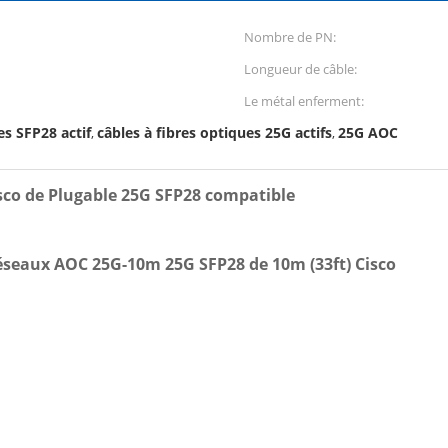
Nombre de PN:
Longueur de câble:
Le métal enferment:
es SFP28 actif
câbles à fibres optiques 25G actifs
25G AOC
,
,
isco de Plugable 25G SFP28 compatible
 réseaux AOC 25G-10m 25G SFP28 de 10m (33ft) Cisco