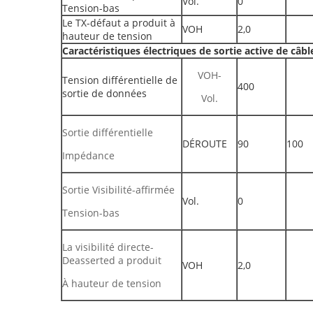
Vol.
0
Tension-bas
Le TX-défaut a produit à
VOH
2,0
hauteur de tension
Caractéristiques électriques de sortie active de câbl
VOH-
Tension différentielle de
400
sortie de données
Vol.
Sortie différentielle
DÉROUTE
90
100
Impédance
Sortie Visibilité-affirmée
Vol.
0
Tension-bas
La visibilité directe-
Deasserted a produit
VOH
2,0
À hauteur de tension