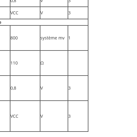
0,8
V
3
VCC
V
3
e
800
système mv
1
110
Ω
0,8
V
3
VCC
V
3