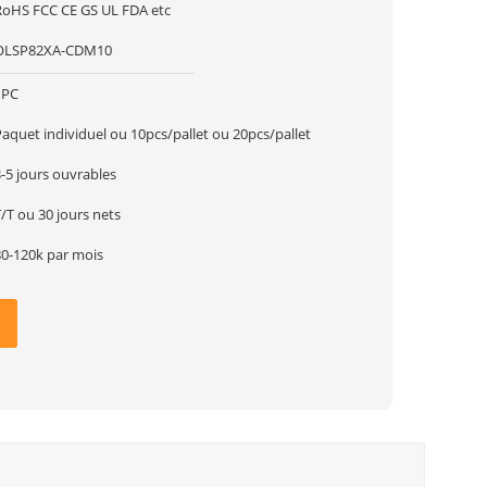
RoHS FCC CE GS UL FDA etc
OLSP82XA-CDM10
1PC
aquet individuel ou 10pcs/pallet ou 20pcs/pallet
-5 jours ouvrables
/T ou 30 jours nets
80-120k par mois