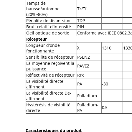
Temps de
hausse/automne
Tr/Tf
(20%~80%)
Pénalité de dispersion
TDP
Bruit relatif d'intensité
RIN
Oeil optique de sortie
Conforme avec IEEE 0802.3
Récepteur
Longueur d'onde
λ
1310
133
fonctionnante
Sensibilité de récepteur
PSEN2
La moyenne reçoivent la
PAVEZ
puissance
Réflectivité de récepteur
Rrx
La visibilité directe
PA
-30
affirment
La visibilité directe De-
Palladium
affirment
Hystérésis de visibilité
Palladium-
0,5
directe
PA
Caractéristiques du produit