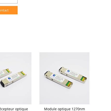
ontact
écepteur optique
Module optique 1270nm
Module du