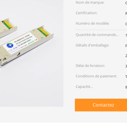
Nom de marque:
Certification:
Numéro de modèle:
Quantité de commande
min:
Détails d'emballage:
Délai de livraison:
3
Conditions de paiement:
T
Capacité
d'approvisionnement:
Contactez