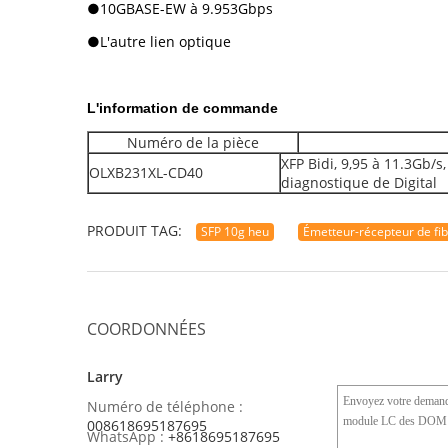
●10GBASE-EW à 9.953Gbps
●L'autre lien optique
L'information de commande
Numéro de la pièce
XFP Bidi, 9,95 à 11.3Gb/
OLXB231XL-CD40
diagnostique de Digital
PRODUIT TAG:
SFP 10g heu
Émetteur-récepteur de fi
COORDONNÉES
Larry
Numéro de téléphone :
008618695187695
WhatsApp :
+8618695187695