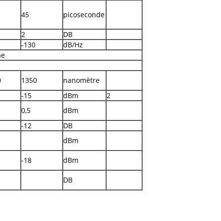
45
picoseconde
2
DB
-130
dB/Hz
ae
0
1350
nanomètre
-15
dBm
2
0,5
dBm
-12
DB
dBm
-18
dBm
DB