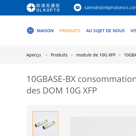
sales@olinkphotonics.co
MAISON
PRODUITS
AU SUJET DE NOUS
VI
Aperçu
Produits
module de 10G XFP
10GBA
10GBASE-BX consommation d
des DOM 10G XFP