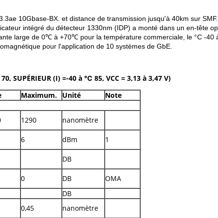
3ae 10Gbase-BX. et distance de transmission jusqu'à 40km sur SMF.
ateur intégré du détecteur 1330nm (IDP) a monté dans un en-tête optiq
ante large de 0℃ à +70℃ pour la température commerciale, le °C -40 à 8
ctromagnétique pour l'application de 10 systèmes de GbE.
70, SUPÉRIEUR (I) =-40 à ℃ 85, VCC = 3,13 à 3,47 V)
e
Maximum.
Unité
Note
0
1290
nanomètre
6
dBm
1
DB
0
DB
OMA
DB
0,45
nanomètre