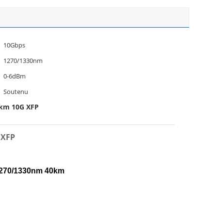
10Gbps
1270/1330nm
0-6dBm
Soutenu
0km 10G XFP
 XFP
1270/1330nm 40km