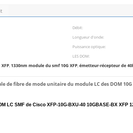
it
Débit:
Longueur d'onde:
Puissance optique:
LES DOM:
 XFP
1330nm module du smf 10G XFP
émetteur-récepteur de 4
,
,
e de fibre de mode unitaire du module LC des DOM 10G
s DOM LC SMF de Cisco XFP-10G-BXU-40 10GBASE-BX XFP 