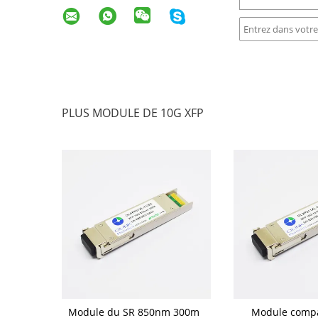
PLUS MODULE DE 10G XFP
ue 1270nm
Module du SR 850nm 300m
Module compa