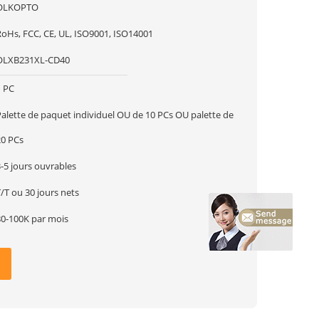
OLKOPTO
RoHs, FCC, CE, UL, ISO9001, ISO14001
OLXB231XL-CD40
1 PC
Palette de paquet individuel OU de 10 PCs OU palette de
20 PCs
-5 jours ouvrables
/T ou 30 jours nets
80-100K par mois