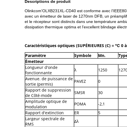
Descriptions de produit
Olinkcom'OLXB231XL-CD40 est conforme avec l'IEEE803.
avec un émetteur de laser de 1270nm DFB, un préamplific
et le récepteur sont distincts dans une température ambi
dissipation thermique optima et l'excellent blindage éle
Caractéristiques optiques (SUPÉRIEURES (C) = ℃ 0 à 
Paramètre
Symbole
Mn.
Typ
Émetteur
Longueur d'onde
λ
1250
127
fonctionnante
Avenue. de puissance de
PAVEZ
0
sortie (permis)
Rapport de suppression
SMSR
30
de Côté-mode
Amplitude optique de
POMA
-2,1
modulation
Rapport d'extinction
ER
5
Largeur spectrale de
Δλ
RMS