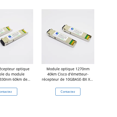
écepteur optique
Module optique 1270nm
Module du
ble du module
40km Cisco d'émetteur-
1
330nm 60km de
récepteur de 10GBASE-BX XFP
co 10G XFP
compatible
ontactez
Contactez
Co