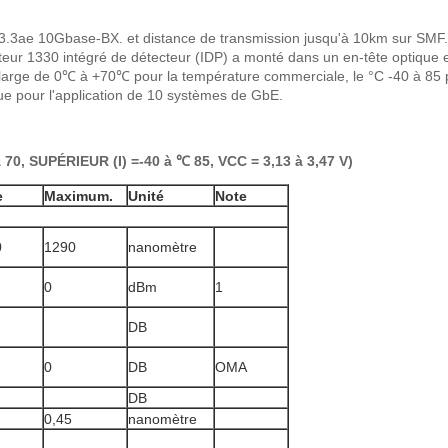
3ae 10Gbase-BX. et distance de transmission jusqu'à 10km sur SMF.
ur 1330 intégré de détecteur (IDP) a monté dans un en-tête optique et u
arge de 0℃ à +70℃ pour la température commerciale, le °C -40 à 85 pour
ue pour l'application de 10 systèmes de GbE.
70, SUPÉRIEUR (I) =-40 à ℃ 85, VCC = 3,13 à 3,47 V)
e
Maximum.
Unité
Note
0
1290
nanomètre
0
dBm
1
DB
0
DB
OMA
DB
0,45
nanomètre