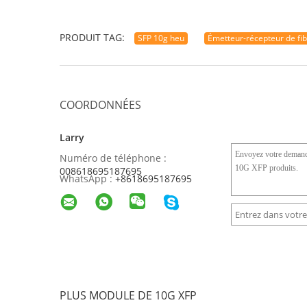
PRODUIT TAG:
SFP 10g heu
Émetteur-récepteur de fi
COORDONNÉES
Larry
Numéro de téléphone :
008618695187695
WhatsApp :
+8618695187695
PLUS MODULE DE 10G XFP