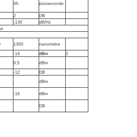
45
picoseconde
2
DB
-130
dB/Hz
ae
0
1350
nanomètre
-14
dBm
2
0,5
dBm
-12
DB
dBm
-16
dBm
DB