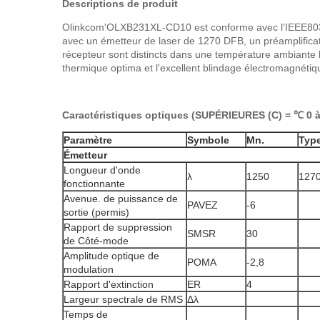
Descriptions de produit
Olinkcom'OLXB231XL-CD10 est conforme avec l'IEEE803.
avec un émetteur de laser de 1270 DFB, un préamplificate
récepteur sont distincts dans une température ambiante l
thermique optima et l'excellent blindage électromagnétiq
Caractéristiques optiques (SUPÉRIEURES (C) = ℃ 0 à 
Paramètre
Symbole
Mn.
Typ
Émetteur
Longueur d'onde
λ
1250
127
fonctionnante
Avenue. de puissance de
PAVEZ
-6
sortie (permis)
Rapport de suppression
SMSR
30
de Côté-mode
Amplitude optique de
POMA
-2,8
modulation
Rapport d'extinction
ER
4
Largeur spectrale de RMS
Δλ
Temps de