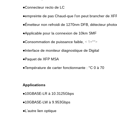
●Connecteur recto de LC
●empreinte de pas Chaud-que l'on peut brancher de XF
●Émetteur non refroidi de 1270nm DFB, détecteur photo
●Applicable pour la connexion de 10km SMF
< 1="">
●Consommation de puissance faible,
●Interface de moniteur diagnostique de Digital
●Paquet de XFP MSA
●Température de carter fonctionnante : °C 0 à 70
Applications
●
10GBASE-LR à 10.3125Gbps
●10GBASE-LW à 9.953Gbps
●L'autre lien optique