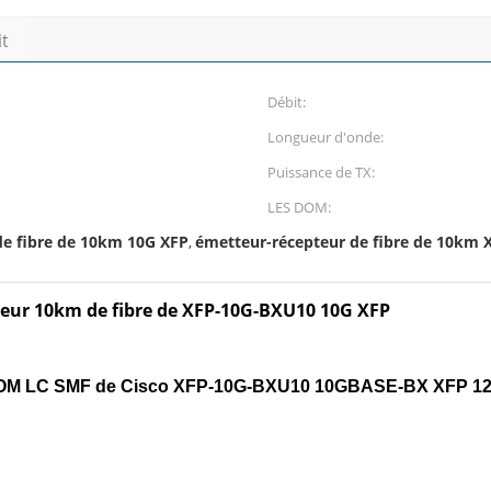
it
Débit:
Longueur d'onde:
Puissance de TX:
LES DOM:
de fibre de 10km 10G XFP
émetteur-récepteur de fibre de 10km 
,
teur 10km de fibre de XFP-10G-BXU10 10G XFP
s DOM LC SMF de Cisco XFP-10G-BXU10 10GBASE-BX XFP 