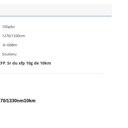
10Gpbs
1270/1330nm
-6~0dBm
Soutenu
XFP
Sr du xfp 10g de 10km
,
1270/1330nm10km