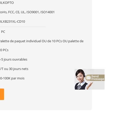
OLKOPTO
RoHs, FCC, CE, UL, ISO9001, ISO14001
OLXB231XL-CD10
1 PC
Palette de paquet individuel OU de 10 PCs OU palette de
20 PCs
-5 jours ouvrables
/T ou 30 jours nets
80-100K par mois