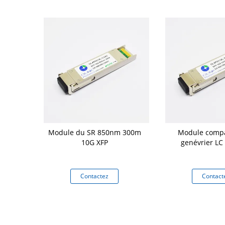
ue 1270nm
Module du SR 850nm 300m
Module compa
'émetteur-
10G XFP
genévrier LC
GBASE-BX XFP
ible
tez
Contactez
Contact