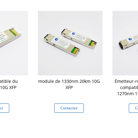
tible du
module de 1330nm 20km 10G
Émetteur-r
 10G XFP
XFP
compati
1270nm 1
Cis
ez
Contactez
C