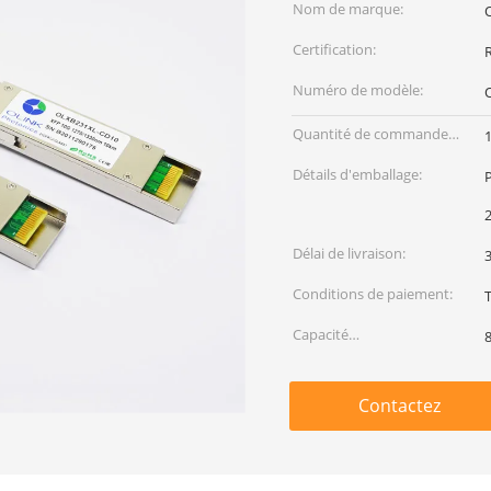
Nom de marque:
Certification:
Numéro de modèle:
Quantité de commande
min:
Détails d'emballage:
Délai de livraison:
3
Conditions de paiement:
T
Capacité
d'approvisionnement:
Contactez