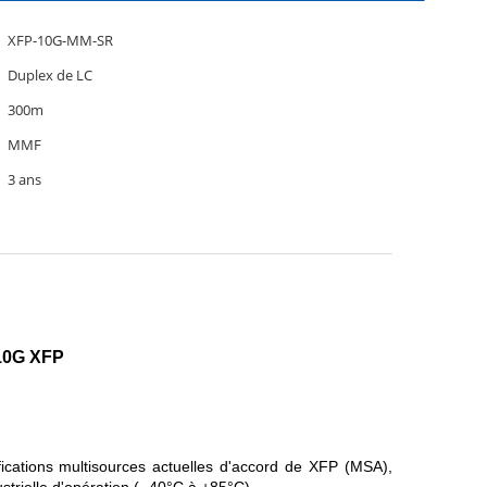
XFP-10G-MM-SR
Duplex de LC
300m
MMF
3 ans
10G XFP
ications multisources actuelles d'accord de XFP (MSA),