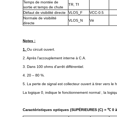
Temps de montée de
TR, Tf
sortie et temps de chute
Défaut de visibilité directe
VLOS_F
VCC-0.5
Normale de visibilité
VLOS_N
Vé
directe
Notes :
1.
Ou circuit ouvert.
2. Après l'accouplement interne à C.A.
3. Dans 100 ohms d'arrêt différentiel.
4. 20 – 80 %.
5. La perte de signal est collecteur ouvert à tirer vers l
La logique 0, indique le fonctionnement normal ; la logiq
Caractéristiques optiques (SUPÉRIEURES (C) = ℃ 0 à 