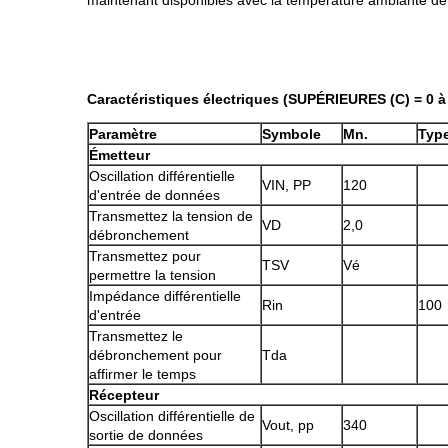
maintenant disponibles avec la température ambiante de 
Caractéristiques électriques (SUPÉRIEURES (C) = 0 à
Paramètre
Symbole
Mn.
Typ
Émetteur
Oscillation différentielle
VIN, PP
120
d'entrée de données
Transmettez la tension de
VD
2,0
débronchement
Transmettez pour
TSV
Vé
permettre la tension
Impédance différentielle
Rin
100
d'entrée
Transmettez le
débronchement pour
Tda
affirmer le temps
Récepteur
Oscillation différentielle de
Vout, pp
340
sortie de données