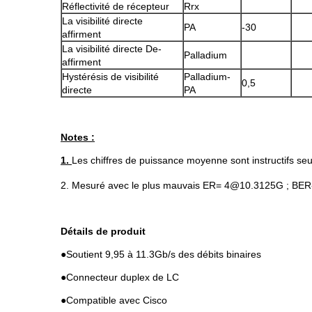
Réflectivité de récepteur
Rrx
La visibilité directe
PA
-30
affirment
La visibilité directe De-
Palladium
affirment
Hystérésis de visibilité
Palladium-
0,5
directe
PA
Notes :
1.
Les chiffres de puissance moyenne sont instructifs se
2. Mesuré avec le plus mauvais ER= 4@10.3125G ; BER
Détails de produit
●
Soutient 9,95 à 11.3Gb/s des débits binaires
●Connecteur duplex de LC
●Compatible avec Cisco