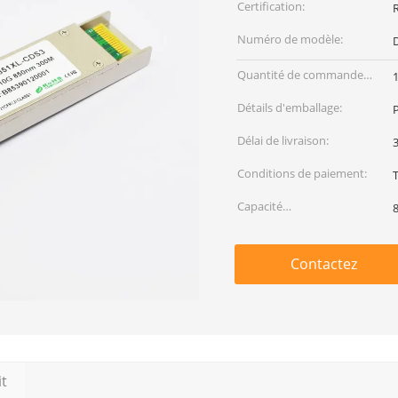
Certification:
Numéro de modèle:
Quantité de commande
min:
Détails d'emballage:
P
Délai de livraison:
3
Conditions de paiement:
T
Capacité
d'approvisionnement:
Contactez
it