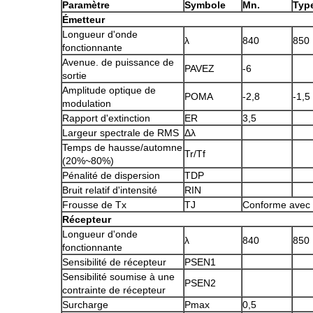
Paramètre
Symbole
Mn.
Typ
Émetteur
Longueur d'onde
λ
840
850
fonctionnante
Avenue. de puissance de
PAVEZ
-6
sortie
Amplitude optique de
POMA
-2,8
-1,5
modulation
Rapport d'extinction
ER
3,5
Largeur spectrale de RMS
Δλ
Temps de hausse/automne
Tr/Tf
(20%~80%)
Pénalité de dispersion
TDP
Bruit relatif d'intensité
RIN
Frousse de Tx
TJ
Conforme avec
Récepteur
Longueur d'onde
λ
840
850
fonctionnante
Sensibilité de récepteur
PSEN
1
Sensibilité soumise à une
PSEN2
contrainte de récepteur
Surcharge
Pmax
0,5