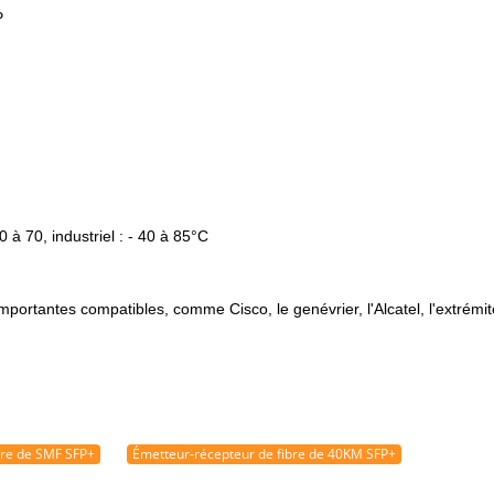
P
à 70, industriel : - 40 à 85°C
ortantes compatibles, comme Cisco, le genévrier, l'Alcatel, l'extrémit
bre de SMF SFP+
Émetteur-récepteur de fibre de 40KM SFP+