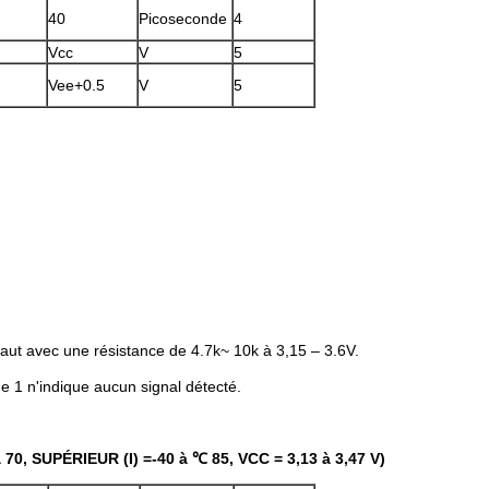
40
Picoseconde
4
Vcc
V
5
Vee+0.5
V
5
e haut avec une résistance de 4.7k~ 10k à 3,15 – 3.6V.
ue 1 n'indique aucun signal détecté.
70, SUPÉRIEUR (I) =-40 à ℃ 85, VCC = 3,13 à 3,47 V)