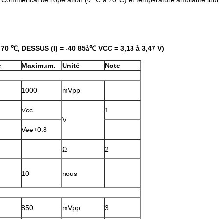
Commerical de l'opération (0 °C à 70°C) et température ambiante indus
 70 ℃, DESSUS (I) = -40 85à℃ VCC = 3,13 à 3,47 V)
e
Maximum.
Unité
Note
1000
mVpp
Vcc
1
V
Vee+0.8
Ω
2
10
nous
850
mVpp
3