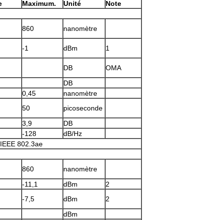
e
Maximum.
Unité
Note
860
nanomètre
-1
dBm
1
DB
OMA
DB
0,45
nanomètre
50
picoseconde
3,9
DB
-128
dB/Hz
 IEEE 802.3ae
860
nanomètre
-11,1
dBm
2
-7,5
dBm
2
dBm