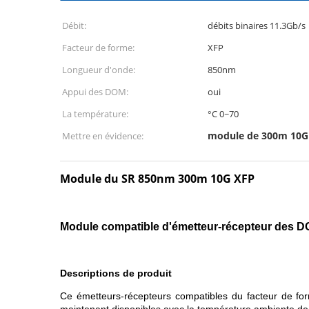
Débit:
débits binaires 11.3Gb/s
Facteur de forme:
XFP
Longueur d'onde:
850nm
Appui des DOM:
oui
La température:
°C 0~70
module de 300m 10G
Mettre en évidence:
Module du SR 850nm 300m 10G XFP
Module compatible d'émetteur-récepteur des
Descriptions de produit
Ce émetteurs-récepteurs compatibles du facteur de for