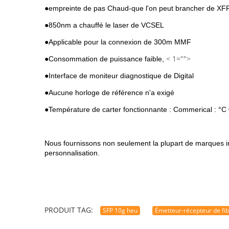
●empreinte de pas Chaud-que l'on peut brancher de XF
●850nm a chauffé le laser de VCSEL
●Applicable pour la connexion de 300m MMF
< 1="">
●Consommation de puissance faible,
●Interface de moniteur diagnostique de Digital
●Aucune horloge de référence n'a exigé
●Température de carter fonctionnante : Commerical : °C 0 
Nous fournissons non seulement la plupart de marques imp
personnalisation.
PRODUIT TAG:
SFP 10g heu
Émetteur-récepteur de fi