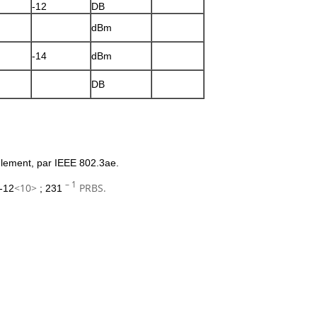
-12
DB
dBm
-14
dBm
DB
ulement, par IEEE 802.3ae.
– 1
<10>
PRBS.
-12
; 231