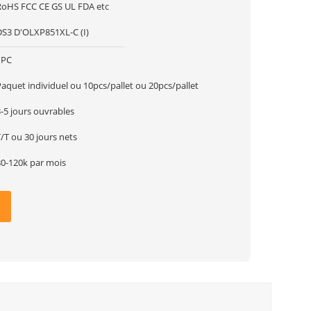
RoHS FCC CE GS UL FDA etc
DS3 D'OLXP851XL-C (I)
1PC
aquet individuel ou 10pcs/pallet ou 20pcs/pallet
-5 jours ouvrables
/T ou 30 jours nets
80-120k par mois