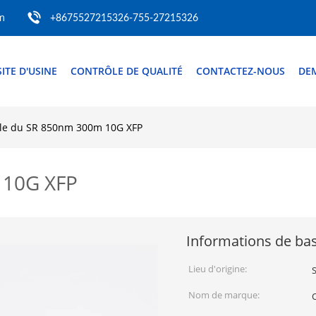
m
+8675527215326-755-27215326
SITE D'USINE
CONTRÔLE DE QUALITÉ
CONTACTEZ-NOUS
DE
e du SR 850nm 300m 10G XFP
 10G XFP
Informations de ba
Lieu d'origine:
Nom de marque: