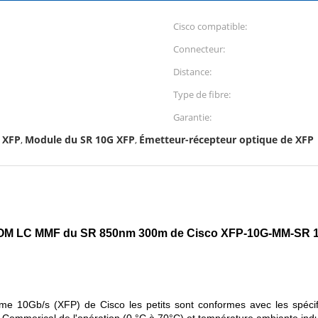
Cisco compatible:
Connecteur:
Distance:
Type de fibre:
Garantie:
 XFP
Module du SR 10G XFP
Émetteur-récepteur optique de XFP
,
,
 DOM LC MMF du SR 850nm 300m de Cisco XFP-10G-MM-SR 
me 10Gb/s (XFP) de Cisco les petits sont conformes avec les spécif