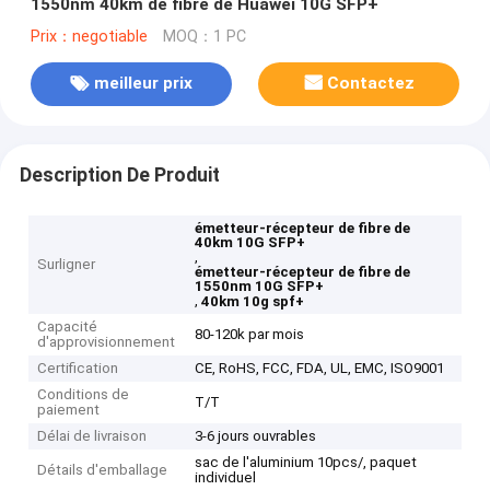
1550nm 40km de fibre de Huawei 10G SFP+
Prix：negotiable
MOQ：1 PC
meilleur prix
Contactez
Description De Produit
émetteur-récepteur de fibre de
40km 10G SFP+
,
Surligner
émetteur-récepteur de fibre de
1550nm 10G SFP+
,
40km 10g spf+
Capacité
80-120k par mois
d'approvisionnement
Certification
CE, RoHS, FCC, FDA, UL, EMC, ISO9001
Conditions de
T/T
paiement
Délai de livraison
3-6 jours ouvrables
sac de l'aluminium 10pcs/, paquet
Détails d'emballage
individuel