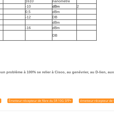
1610
nanomètre
-10
dBm
2
0,5
dBm
-12
DB
dBm
-16
dBm
DB
ucun problème à 100% se relier à Cisco, au genévrier, au D-lien, a
Émetteur-récepteur de fibre du SR 10G SFP+
émetteur-récepteur de 