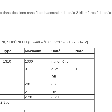
dans des liens sans fil de basestation jusqu'à 2 kilomètres à jusqu'à
70, SUPÉRIEUR (I) =-40 à ℃ 85, VCC = 3,13 à 3,47 V)
Type
Maximum.
Unité
Note
1310
1330
nanomètre
0
dBm
1
DB
-30
dBm
2
DB
-128
dB/Hz
02.3ae