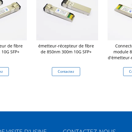
ur de fibre
émetteur-récepteur de fibre
Connect
 10G SFP+
de 850nm 300m 10G SFP+
module 
d'émetteur-
du SR 10
ez
Contactez
C
DE
VISITE D'USINE
CONTACTEZ-NOUS