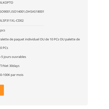
OLKOPTO
ISO9001,ISO14001,OHSAS18001
OLSP311XL-CD02
1pcs
Palette de paquet individuel OU de 10 PCs OU palette de
20 PCs
-5 jours ouvrables
TT/Net 30days
80-100K par mois