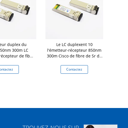
eur duplex du
Le LC duplexent 10
Émetteur-ré
850nm 300m LC
l'émetteur-récepteur 850nm
de LC M
récepteur de fibre
300m Cisco de fibre de Sr de
G SFP+ de MMF
Gbe SFP+ compatible
ontactez
Contactez
Co
TROUVEZ-NOUS SUR