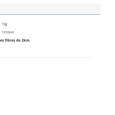
10g
1310nm
es fibres de 2km
,