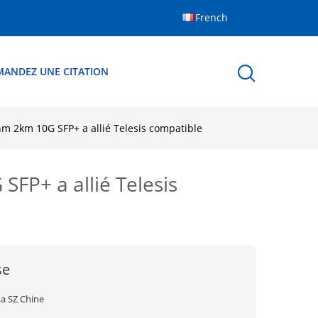
French
MANDEZ UNE CITATION
nm 2km 10G SFP+ a allié Telesis compatible
FP+ a allié Telesis
se
La SZ Chine