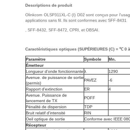
Descriptions de produit
Olinkcom OLSP311XL-C (I) D02 sont conçus pour l'usage 
applications sans fil. Ils sont conformes avec SFF-8431
, SFF-8432, SFF-8472, CPRI, et OBSAI.
Caractéristiques optiques (SUPÉRIEURES (C) = ℃ 0 à 
Paramètre
Symbole
Mn.
Émetteur
Longueur d'onde fonctionnante
λ
1290
Avenue. de puissance de sortie
PAVEZ
-6
(permis)
Rapport d'extinction
ER
4
Avenue. Puissance de
POFF
lancement de TX
Pénalité de dispersion
TDP
Bruit relatif d'intensité
RIN
Oeil optique de sortie
Conforme avec IEEE 08
Récepteur