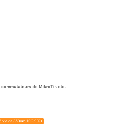
ux commutateurs de MikroTik etc.
fibre de 850nm 10G SFP+