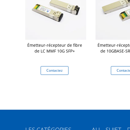
exent 10
Émetteur-récepteur de fibre
Émetteur-récepte
epteur 850nm
de LC MMF 10G SFP+
de 10GBASE-SR
bre de Sr de
mpatible
tez
Contactez
Contact
LES CATÉGORIES
AU SUJET 