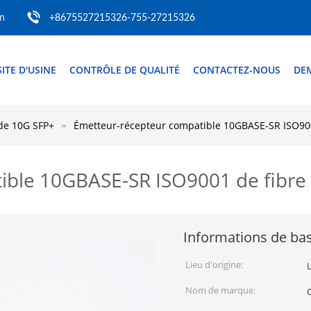
m
+8675527215326-755-27215326
SITE D'USINE
CONTRÔLE DE QUALITÉ
CONTACTEZ-NOUS
DE
 de 10G SFP+
Émetteur-récepteur compatible 10GBASE-SR ISO900
ible 10GBASE-SR ISO9001 de fibre
Informations de ba
Lieu d'origine:
Nom de marque: