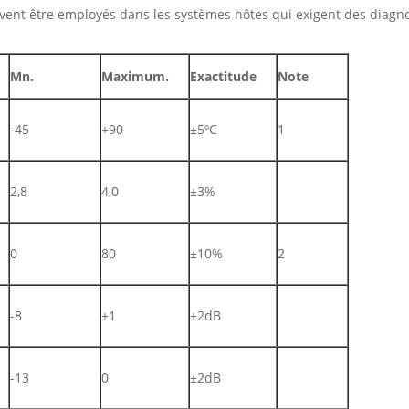
vent être employés dans les systèmes hôtes qui exigent des diag
Mn.
Maximum.
Exactitude
Note
-45
+90
±5ºC
1
2,8
4,0
±3%
0
80
±10%
2
-8
+1
±2dB
-13
0
±2dB