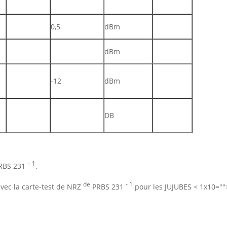
0,5
dBm
dBm
-12
dBm
DB
– 1
RBS 231
.
de
- 1
avec la carte-test de NRZ
PRBS 231
pour les JUJUBES
< 1x10=""