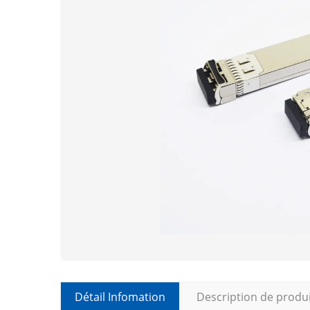
Détail Infomation
Description de produ