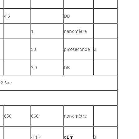
4,5
DB
1
nanomètre
50
picoseconde
2
3,9
DB
02.3ae
850
860
nanomètre
-11,1
dBm
3