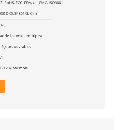
CE, RoHS, FCC, FDA, UL, EMC, ISO9001
DS3 D'OLSP851XL-C (I)
1 PC
sac de l'aluminium 10pcs/
-6 jours ouvrables
T/T
80-120k par mois