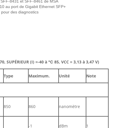
e SFF-8431 et SFF-8461 de MSA
 10 au port de Gigabit Ethernet SFP+
) pour des diagnostics
0, SUPÉRIEUR (I) =-40 à ℃ 85, VCC = 3,13 à 3,47 V)
Type
Maximum.
Unité
Note
850
860
nanomètre
-1
dBm
1