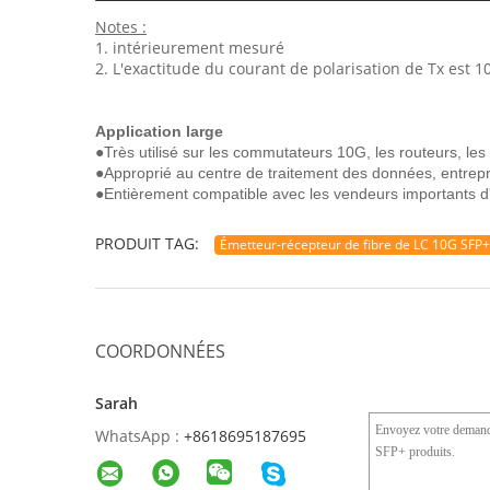
Notes :
1. intérieurement mesuré
2. L'exactitude du courant de polarisation de Tx est 
Application large
●
Très utilisé sur les commutateurs 10G, les routeurs, le
●Approprié au centre de traitement des données, entrepri
●Entièrement compatible avec les vendeurs importants 
PRODUIT TAG:
Émetteur-récepteur de fibre de LC 10G SFP+
COORDONNÉES
Sarah
WhatsApp :
+8618695187695