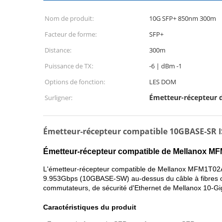
Nom de produit:
10G SFP+ 850nm 300m
Facteur de forme:
SFP+
Distance:
300m
Puissance de TX:
-6 | dBm -1
Options de fonction:
LES DOM
Émetteur-récepteur d
Surligner:
Émetteur-récepteur compatible 10GBASE-SR I
Émetteur-récepteur compatible de Mellanox 
L'émetteur-récepteur compatible de Mellanox MFM1T02A-
9.953Gbps (10GBASE-SW) au-dessus du câble à fibres op
commutateurs, de sécurité d'Ethernet de Mellanox 10-Gig
Caractéristiques du produit