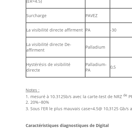
(ER=4.5)
Surcharge
PAVEZ
La visibilité directe affirment
PA
-30
La visibilité directe De-
Palladium
affirment
Hystérésis de visibilité
Palladium-
0,5
directe
PA
Notes :
de
1. mesuré à 10.3125b/s avec la carte-test de NRZ
P
2. 20%~80%
3. Sous l'ER le plus mauvais case=4.5@ 10,3125 Gb/s 
Caractéristiques diagnostiques de Digital