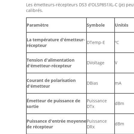
Les émetteurs-récepteurs DS3 d'OLSP851XL-C (je) peu
calibrés.
Paramètre
Symbole
Unités
La température d'émetteur-
DTemp-E
ºC
récepteur
Tension d'alimentation
DVoltage
V
d'émetteur-récepteur
Courant de polarisation
DBias
mA
d'émetteur
Émetteur de puissance de
Puissance
dBm
sortie
DTx
Puissance d'entrée moyenne
Puissance
dBm
de récepteur
DRx