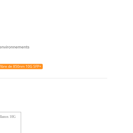
s environnements
fibre de 850nm 10G SFP+