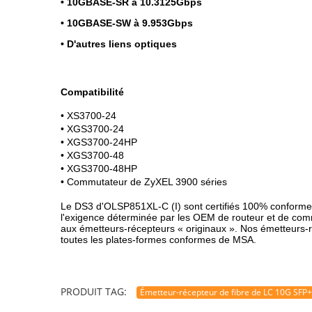
•
10GBASE-SR à 10.3125Gbps
•
10GBASE-SW à 9.953Gbps
•
D'autres liens optiques
Compatibilité
• XS3700-24
• XGS3700-24
• XGS3700-24HP
• XGS3700-48
• XGS3700-48HP
• Commutateur de ZyXEL 3900 séries
Le DS3 d'OLSP851XL-C (I) sont certifiés 100% conforme d
l'exigence déterminée par les OEM de routeur et de com
aux émetteurs-récepteurs « originaux ». Nos émetteurs-
toutes les plates-formes conformes de MSA.
PRODUIT TAG:
Émetteur-récepteur de fibre de LC 10G SFP+