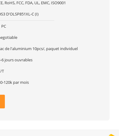
CE, RoHS, FCC, FDA, UL, EMC, ISO9001
DS3 D'OLSP851XL-C (I)
1 PC
negotiable
ac de l'aluminium 10pcs/, paquet individuel
-6 jours ouvrables
T/T
80-120k par mois