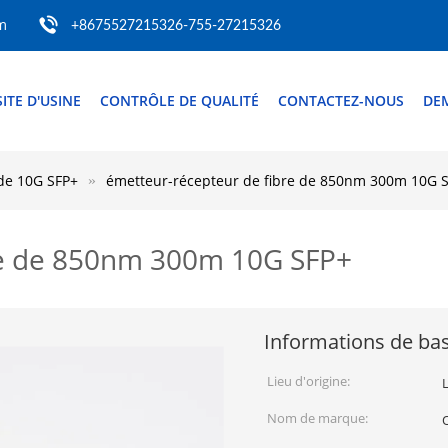
m
+8675527215326-755-27215326
SITE D'USINE
CONTRÔLE DE QUALITÉ
CONTACTEZ-NOUS
DE
 de 10G SFP+
émetteur-récepteur de fibre de 850nm 300m 10G 
re de 850nm 300m 10G SFP+
Informations de ba
Lieu d'origine:
Nom de marque: