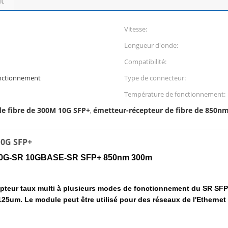
it
Vitesse:
Longueur d'onde:
Compatibilité:
onctionnement
Type de connecteur:
Température de fonctionnement:
de fibre de 300M 10G SFP+
émetteur-récepteur de fibre de 850n
,
10G SFP+
P10G-SR 10GBASE-SR SFP+ 850nm 300m
pteur taux multi à plusieurs modes de fonctionnement du SR SFP+
0/125um. Le module peut être utilisé pour des réseaux de l'Ether