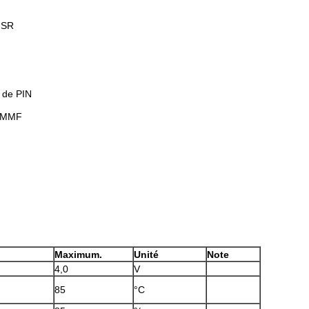
-SR
 de PIN
m MMF
Maximum.
Unité
Note
4,0
V
85
°C