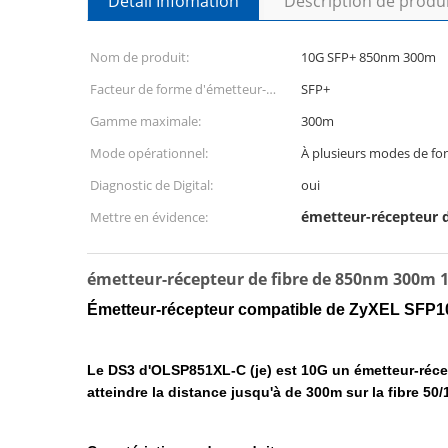
Détail Infomation
Description de produ
Nom de produit:
10G SFP+ 850nm 300m
Facteur de forme d'émetteur-
SFP+
récepteur:
Gamme maximale:
300m
Mode opérationnel:
À plusieurs modes de f
Diagnostic de Digital:
oui
émetteur-récepteur 
Mettre en évidence:
émetteur-récepteur de fibre de 850nm 300m 
Émetteur-récepteur compatible de ZyXEL SF
Le DS3 d'OLSP851XL-C (je) est 10G un émetteur-réce
atteindre la distance jusqu'à de 300m sur la fibre 5