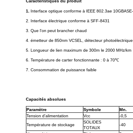
Caractéristiques du produit
1.
Interface optique conforme à IEEE 802.3ae 10GBASE
2. Interface électrique conforme à SFF-8431
3. Que l'on peut brancher chaud
4. émetteur de 850nm VCSEL, détecteur photoélectrique
5. Longueur de lien maximum de 300m le 2000 MHz/k
6. Température de carter fonctionnante : 0 à 70℃
7. Consommation de puissance faible
Capacités absolues
Paramètre
Symbole
Mn.
Tension d'alimentation
Vcc
-0,5
SOLIDES
Température de stockage
-40
TOTAUX