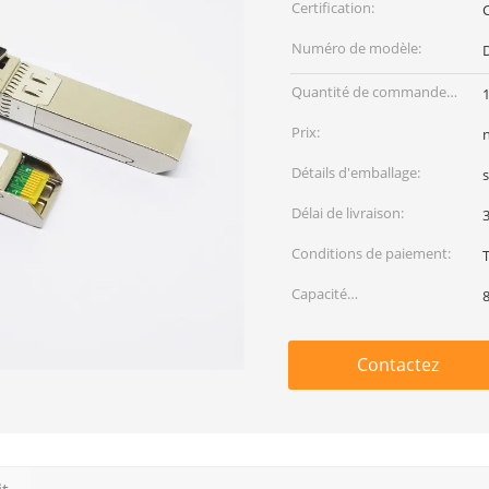
Certification:
Numéro de modèle:
Quantité de commande
min:
Prix:
Détails d'emballage:
s
Délai de livraison:
3
Conditions de paiement:
Capacité
d'approvisionnement:
Contactez