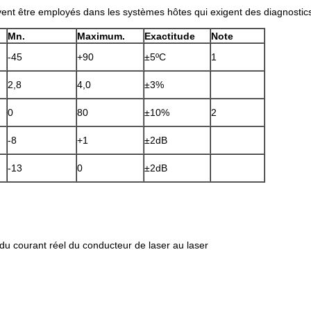
t être employés dans les systèmes hôtes qui exigent des diagnostics
Mn.
Maximum.
Exactitude
Note
-45
+90
±5ºC
1
2,8
4,0
±3%
0
80
±10%
2
-8
+1
±2dB
-13
0
±2dB
 du courant réel du conducteur de laser au laser