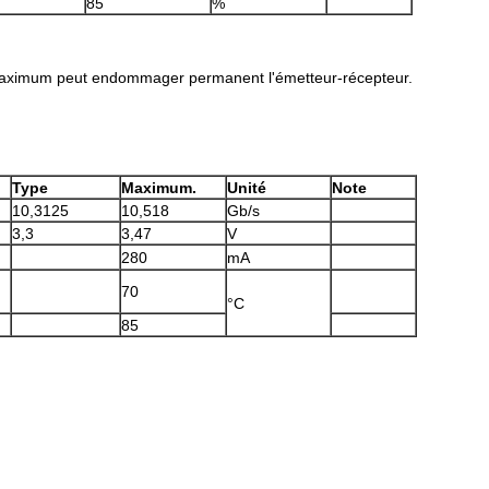
85
%
 maximum peut endommager permanent l'émetteur-récepteur.
Type
Maximum.
Unité
Note
10,3125
10,518
Gb/s
3,3
3,47
V
280
mA
70
°C
85