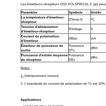
Les émetteurs-récepteurs DS3 d'OLSP851XL-C (je) peuven
Paramètre
Symbole
Unités
La température d'émetteur-
DTemp-E
ºC
récepteur
Tension d'alimentation
DVoltage
V
d'émetteur-récepteur
Courant de polarisation
DBias
mA
d'émetteur
Émetteur de puissance de
Puissance
dBm
sortie
DTx
Puissance d'entrée moyenne
Puissance
dBm
de récepteur
DRx
Notes :
1.
Intérieurement mesuré
2. L'exactitude du courant de polarisation de Tx est 10%
Applications