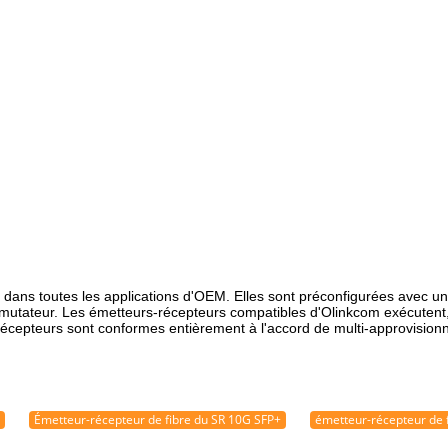
ans toutes les applications d'OEM. Elles sont préconfigurées avec un 
mutateur. Les émetteurs-récepteurs compatibles d'Olinkcom exécutent,
récepteurs sont conformes entièrement à l'accord de multi-approvisio
Émetteur-récepteur de fibre du SR 10G SFP+
émetteur-récepteur de 