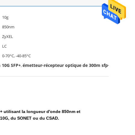
10g
850nm
ZyXEL
LC
0-70°C, -40-85°C
m 10G SFP+
émetteur-récepteur optique de 300m sfp+
,
 utilisant la longueur d'onde 850nm et
net 10G, du SONET ou du CSAD.