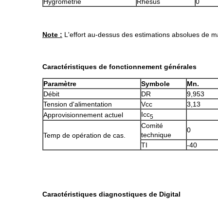
Hygrométrie
Rhésus
0
Note :
L'effort au-dessus des estimations absolues de
Caractéristiques de fonctionnement générales
Paramètre
Symbole
Mn.
Débit
DR
9,953
Tension d'alimentation
Vcc
3,13
Icc
Approvisionnement actuel
5
Comité
0
technique
Temp de opération de cas.
TI
-40
Caractéristiques diagnostiques de Digital