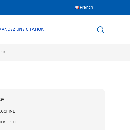
French
MANDEZ UNE CITATION
SFP+
se
LA CHINE
OLKOPTO