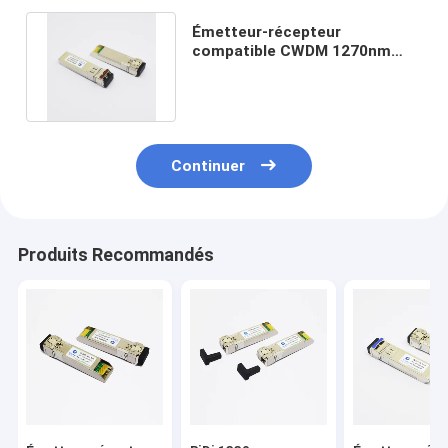
Émetteur-récepteur
compatible CWDM 1270nm
10km de fibre de MikroTik 10G
SFP+
Continuer
Produits Recommandés