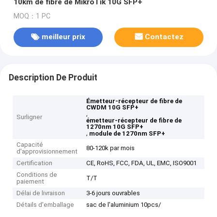
10km de fibre de MikroTik 10G SFP+
MOQ：1 PC
meilleur prix
Contactez
Description De Produit
Émetteur-récepteur de fibre de
CWDM 10G SFP+
,
Surligner
émetteur-récepteur de fibre de
1270nm 10G SFP+
,
module de 1270nm SFP+
Capacité
80-120k par mois
d'approvisionnement
Certification
CE, RoHS, FCC, FDA, UL, EMC, ISO9001
Conditions de
T/T
paiement
Délai de livraison
3-6 jours ouvrables
Détails d'emballage
sac de l'aluminium 10pcs/