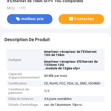
d'Ethernet de 10km SFP+ 10G compatible
MOQ：1 PC
meilleur prix
Contactez
Description De Produit
émetteur-récepteur de l'Ethernet
10G de 10km
,
Surligner
émetteur-récepteur d'Ethernet de
1330nm 10G
,
module de 10gbe sfp+
Capacité
60-80k par mois
d'approvisionnement
Certification
CE, RoHS, FCC, FDA, UL, EMC, ISO9001
Conditions de
T/T
paiement
Délai de livraison
3-6 jours ouvrables
Détails d'emballage
sac de l'aluminium 10pcs/