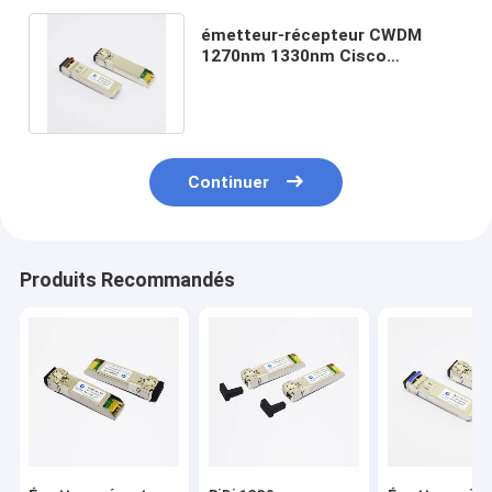
émetteur-récepteur CWDM
1270nm 1330nm Cisco
d'Ethernet de 10km SFP+ 10G
compatible
Continuer
Produits Recommandés