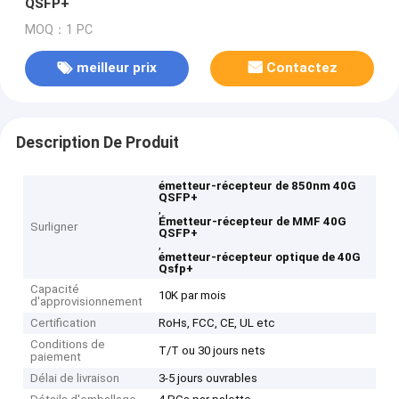
QSFP+
MOQ：1 PC
meilleur prix
Contactez
Description De Produit
émetteur-récepteur de 850nm 40G
QSFP+
,
Émetteur-récepteur de MMF 40G
Surligner
QSFP+
,
émetteur-récepteur optique de 40G
Qsfp+
Capacité
10K par mois
d'approvisionnement
Certification
RoHs, FCC, CE, UL etc
Conditions de
T/T ou 30 jours nets
paiement
Délai de livraison
3-5 jours ouvrables